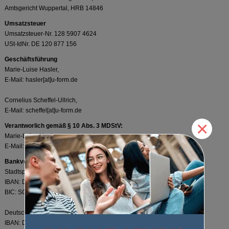
Amtsgericht Wuppertal, HRB 14846
Umsatzsteuer
Umsatzsteuer-Nr. 128 5907 4624
USt-IdNr. DE 120 877 156
Geschäftsführung
Marie-Luise Hasler,
E-Mail: hasler[at]u-form.de
Cornelius Scheffel-Ullrich,
E-Mail: scheffel[at]u-form.de
×
Verantworlich gemäß § 10 Abs. 3 MDStV:
Marie-Luise Hasler,
E-Mail: hasler[at]u-form.de
Bankverbindung
Stadtsparkasse Solingen
IBAN: DE25342500000000008987
BIC: SOLSDE33XXX
Deutsche Bank AG, Solingen
IBAN: DE84342700940011688900