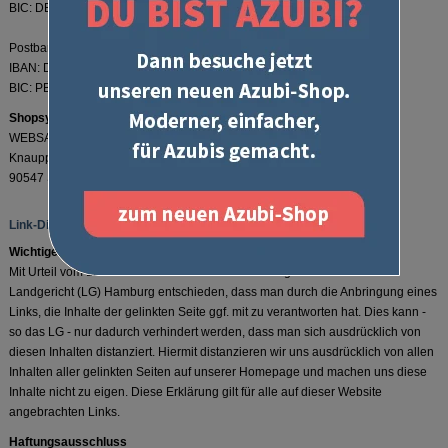
BIC: DEUTDEDW342
Postbank Köln
IBAN: DE22370100500029850503
BIC: PBNKDEFFXXX
Shopsystem / Shopsoftware
WEBSALE AG
Knauppstraße 23
90547 Stein
Link-Disclaimer
Wichtiger Hinweis zu allen Links
Mit Urteil vom 12. Mai 1998 - 312 O 85/98 - "Haftung für Links" hat das
Landgericht (LG) Hamburg entschieden, dass man durch die Anbringung eines
Links, die Inhalte der gelinkten Seite ggf. mit zu verantworten hat. Dies kann -
so das LG - nur dadurch verhindert werden, dass man sich ausdrücklich von
diesen Inhalten distanziert. Hiermit distanzieren wir uns ausdrücklich von allen
Inhalten aller gelinkten Seiten auf unserer Homepage und machen uns diese
Inhalte nicht zu eigen. Diese Erklärung gilt für alle auf dieser Website
angebrachten Links.
Haftungsausschluss