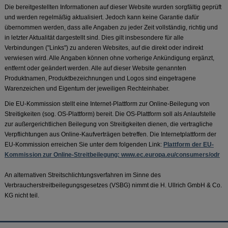
Die bereitgestellten Informationen auf dieser Website wurden sorgfältig geprüft
und werden regelmäßig aktualisiert. Jedoch kann keine Garantie dafür
übernommen werden, dass alle Angaben zu jeder Zeit vollständig, richtig und
in letzter Aktualität dargestellt sind. Dies gilt insbesondere für alle
Verbindungen ("Links") zu anderen Websites, auf die direkt oder indirekt
verwiesen wird. Alle Angaben können ohne vorherige Ankündigung ergänzt,
entfernt oder geändert werden. Alle auf dieser Website genannten
Produktnamen, Produktbezeichnungen und Logos sind eingetragene
Warenzeichen und Eigentum der jeweiligen Rechteinhaber.
Die EU-Kommission stellt eine Internet-Plattform zur Online-Beilegung von
Streitigkeiten (sog. OS-Plattform) bereit. Die OS-Plattform soll als Anlaufstelle
zur außergerichtlichen Beilegung von Streitigkeiten dienen, die vertragliche
Verpflichtungen aus Online-Kaufverträgen betreffen. Die Internetplattform der
EU-Kommission erreichen Sie unter dem folgenden Link:
Plattform der EU-
Kommission zur Online-Streitbeilegung: www.ec.europa.eu/consumers/odr
An alternativen Streitschlichtungsverfahren im Sinne des
Verbraucherstreitbeilegungsgesetzes (VSBG) nimmt die H. Ullrich GmbH & Co.
KG nicht teil.