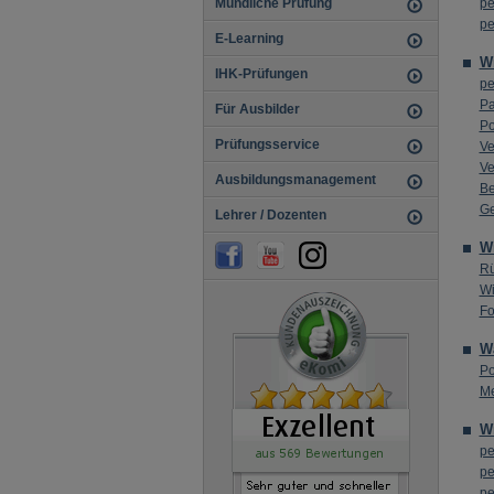
Mündliche Prüfung
pe
pe
E-Learning
Wi
IHK-Prüfungen
pe
Pa
Für Ausbilder
Po
Prüfungsservice
Ve
Ve
Ausbildungsmanagement
Be
Ge
Lehrer / Dozenten
W
R
Wi
Fo
W
Po
Me
Wi
pe
pe
pe