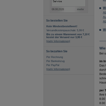
Wa
Ab
Au
So bestellen Sie
Ab
Kein Mindestbestellwert!
Wa
Versandkostenpauschale: 5,99 €
Bis zu einem Warenwert von 7,10 €
kostet der Versand nur 3,95 €
[mehr Informationen]
Wie
So bezahlen Sie
Bei u
Per Rechnung
Per Bankeinzug
im I
Per PayPal
Das 
[mehr Informationen]
durc
Beste
schn
Hausa
per 
Ihre 
8.00
8.00 