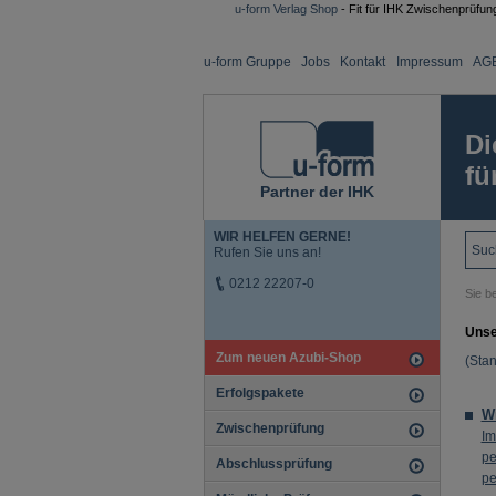
u-form Verlag Shop
- Fit für IHK Zwischenprüfun
u-form Gruppe
Jobs
Kontakt
Impressum
AG
Di
fü
Partner der IHK
WIR HELFEN GERNE!
Rufen Sie uns an!
0212 22207-0
Sie be
Unse
Zum neuen Azubi-Shop
(Stan
Erfolgspakete
Wi
Zwischenprüfung
Im
pe
Abschlussprüfung
pe