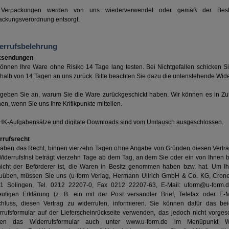
 Verpackungen werden von uns wiederverwendet oder gemäß der Bes
ackungsverordnung entsorgt.
errufsbelehrung
ksendungen
können Ihre Ware ohne Risiko 14 Tage lang testen. Bei Nichtgefallen schicken Si
halb von 14 Tagen an uns zurück. Bitte beachten Sie dazu die untenstehende Wid
e geben Sie an, warum Sie die Ware zurückgeschickt haben. Wir können es in Zu
n, wenn Sie uns Ihre Kritikpunkte mitteilen.
IHK-Aufgabensätze und digitale Downloads sind vom Umtausch ausgeschlossen.
rrufsrecht
haben das Recht, binnen vierzehn Tagen ohne Angabe von Gründen diesen Vertra
iderrufsfrist beträgt vierzehn Tage ab dem Tag, an dem Sie oder ein von Ihnen be
nicht der Beförderer ist, die Waren in Besitz genommen haben bzw. hat. Um Ih
uüben, müssen Sie uns (u-form Verlag, Hermann Ullrich GmbH & Co. KG, Cronen
1 Solingen, Tel. 0212 22207-0, Fax 0212 22207-63, E-Mail: uform@u-form.de
eutigen Erklärung (z. B. ein mit der Post versandter Brief, Telefax oder E-M
chluss, diesen Vertrag zu widerrufen, informieren. Sie können dafür das bei
rrufsformular auf der Lieferscheinrückseite verwenden, das jedoch nicht vorgesc
en das Widerrufsformular auch unter www.u-form.de im Menüpunkt Wid