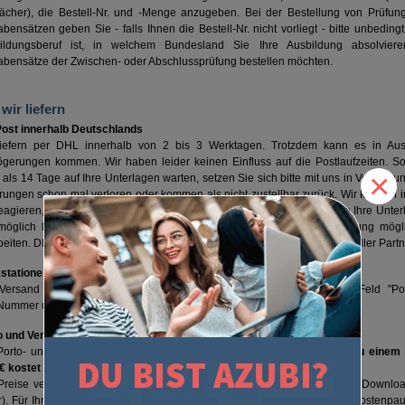
fächer), die Bestell-Nr. und -Menge anzugeben. Bei der Bestellung von Prüfun
bensätzen geben Sie - falls Ihnen die Bestell-Nr. nicht vorliegt - bitte unbeding
ildungsberuf ist, in welchem Bundesland Sie Ihre Ausbildung absolvie
abensätze der Zwischen- oder Abschlussprüfung bestellen möchten.
wir liefern
Post innerhalb Deutschlands
liefern per DHL innerhalb von 2 bis 3 Werktagen. Trotzdem kann es in Au
ögerungen kommen. Wir haben leider keinen Einfluss auf die Postlaufzeiten. So
×
als 14 Tage auf Ihre Unterlagen warten, setzen Sie sich bitte mit uns in Verbindu
rungen schon mal verloren oder kommen als nicht zustellbar zurück. Wir können i
eagieren, wenn Sie uns Ihre Probleme mitteilen. Natürlich möchten Sie Ihre Unter
möglich haben. Wir wissen das und sind daher bemüht, Ihre Bestellung mögli
eiten. DHL hat sich in der Vergangenheit als ein zuverlässiger und schneller Part
stationen innerhalb Deutschlands
Versand an Packstationen ist möglich. Bitte geben Sie hierzu im Feld "P
ummer und im Feld "Straße, Hsnr." Ihre Packstation an.
o und Verpackungskosten innerhalb Deutschlands
Porto- und Verpackungskostenpauschale beträgt generell 5,99 €.
Bis zu einem
€ kostet der Versand nur 3,95 €.
 Preise verstehen sich zuzüglich Porto und Verpackung (ausgenommen Download
r). Für Ihre Warensendung berechnen wir eine Porto- und Verpackungskostenpau