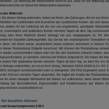
terladen. Zur Wahrung der Widerrufsfrist reicht es aus, dass Sie die Mitteilung ü
iderrufsrechts vor Ablauf der Widerrufsfrist absenden.
en des Widerrufs
Sie diesen Vertrag widerrufen, haben wir Ihnen alle Zahlungen, die wir von Ihnen
hließlich der Lieferkosten (mit Ausnahme der zusätzlichen Kosten, die sich dara
eine andere Art der Lieferung als die von uns angebotene, günstigste Standardl
n), unverzüglich und spätestens binnen vierzehn Tagen ab dem Tag zurückzuzah
eilung über Ihren Widerruf dieses Vertrags bei uns eingegangen ist. Für di
enden wir dasselbe Zahlungsmittel, das Sie bei der ursprünglichen Transaktion e
ei denn, mit Ihnen wurde ausdrücklich etwas anderes vereinbart; in keinem Fa
n dieser Rückzahlung Entgelte berechnet. Wir können die Rückzahlung verweige
n wieder zurückerhalten haben oder bis Sie den Nachweis erbracht haben, das
kgesandt haben, je nachdem, welches der frühere Zeitpunkt ist. Sie haben die Wa
in jedem Fall spätestens binnen vierzehn Tagen ab dem Tag, an dem Sie uns üb
s Vertrags unterrichten, an uns (u-form Verlag, Hermann Ullrich GmbH & Co. KG, C
42651 Solingen) zurückzusenden oder zu übergeben. Die Frist ist gewahrt, wenn S
uf der Frist von vierzehn Tagen absenden. Sie tragen die Kosten der Rücksendun
en für einen etwaigen Wertverlust der Waren nur aufkommen, wenn dieser Wertv
Prüfung der Beschaffenheit, Eigenschaften und Funktionsweise der Waren ni
g mit ihnen zurückzuführen ist.
 Sie bezahlen müssen
o und Verpackungskosten 5,99 €