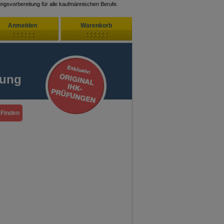
ungsvorbereitung für alle kaufmännischen Berufe.
Anmelden
Warenkorb
Zuletzt hinzugefügt
ndenlogin
Ihr Warenkorb ist leer
fung
ort vergessen?
Sie sind Neukunde?