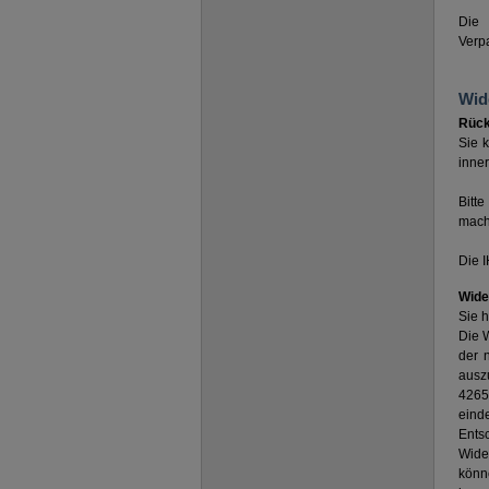
Die
Verp
Wid
Rüc
Sie 
inner
Bitt
mache
Die 
Wide
Sie 
Die W
der 
ausz
4265
eind
Ents
Wide
könn