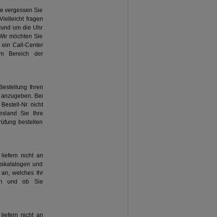
tte vergessen Sie
ielleicht fragen
 rund um die Uhr
 Wir möchten Sie
 ein Call-Center
im Bereich der
Bestellung Ihren
e anzugeben. Bei
estell-Nr. nicht
esland Sie Ihre
üfung bestellen
liefern nicht an
gskatalogen und
t an, welches Ihr
ren und ob Sie
liefern nicht an