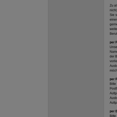
Zu al
nicht
Sie 
eine
gern
weit
Beruf
per 
Unser
Namen
der B
vorl
Ausb
möch
per 
Bitte
Post
Aufga
Ausb
Aufg
per 
Bitte