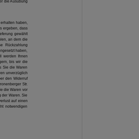
ber die Ausübung
 erhalten haben,
us ergeben, dass
ieferung gewählt
len, an dem die
ese Rückzahlung
ingesetzt haben,
ll werden Ihnen
rn, bis wir die
s Sie die Waren
ren unverzüglich
er den Widerruf
ronenberger Str.
ie die Waren vor
g der Waren. Sie
erlust auf einen
cht notwendigen