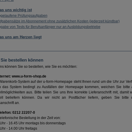
s uns wichtig ist
gelaufene Prüfungsaufgaben
fgabensätze im Abonnement ohne zusätzlichen Kosten (jederzeit kündbar)
gabe von Tests für Berufsanfänger nur an Ausbildungsbetriebe
s uns am Herzen liegt
 Sie bestellen können
ns können Sie so bestellen, wie Sie es möchten:
nternet: www.u-form-shop.de
Warenkorb-System auf der u-form-Homepage steht Ihnen rund um die Uhr zur Verf
h das System bedingt zu Ausfällen der Homepage kommen, weichen Sie bitte 
llmöglichkeiten aus. Bitte teilen Sie uns Ihre korrekte Lieferanschrift mit, damit 
ell beliefern können. Da wir nicht an Postfächer liefern, geben Sie bitte d
nschrift an.
Telefon: 0212 22207-0
telefonische Bestellung in der Zeit von:
 Uhr - 16.45 Uhr montags bis donnerstags
Uhr - 14.00 Uhr freitags