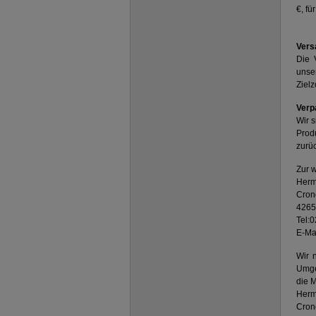
€, fü
Vers
Die 
unse
Zielz
Verp
Wir 
Prod
zurü
Zur w
Herm
Crone
4265
Tel:
E-Mai
Wir 
Umge
die M
Herm
Cron