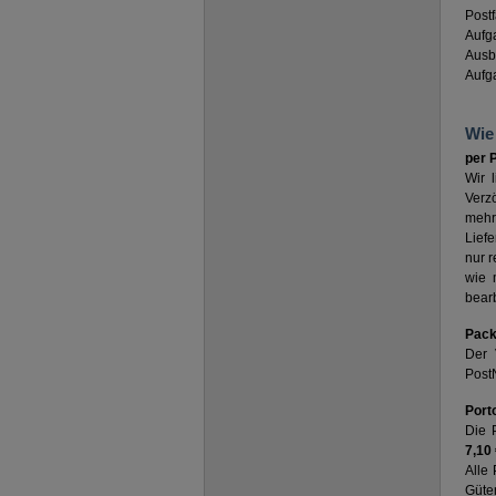
Post
Aufga
Ausb
Aufg
Wie 
per 
Wir 
Verz
mehr 
Liefe
nur r
wie 
bearb
Pack
Der 
PostN
Port
Die 
7,10 
Alle
Güte