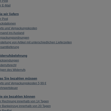
r Post
r E-Mail
e wir liefern
r Post
ckstationen
rto und Verpackungskosten
rsand ins Ausland
rpackungsordnungen
stellung von Artikel mit unterschiedlichen Lieferzeiten
samtlieferung
iderrufsbelehrung
ücksendungen
derrufsrecht
lgen des Widerrufs
as Sie bezahlen müssen
rto und Verpackungskosten 5,99 €
hrwertsteuer
e sie bezahlen können
r Rechnung innerhalb von 14 Tagen
r Bankeinzug innerhalb von 20 Tagen
r PayPal