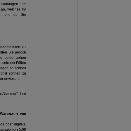
gskatalogen und
t an, welches Ihr
ren und ob Sie
snahmefällen zu
llten Sie jedoch
ng. Leider gehen
n solchen Fällen
lagen so schnell
chst schnell zu
ner erwiesen.
ostNummer" Ihre
 Warenwert von
s oder digitale
schale von 5,99