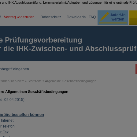
g und IHK Abschlussprüfung. Lernmaterial mit Aufgaben und Lösungen für eine optimale Prüf
B
Vertrag widerrufen
Datenschutz
Downloads
FAQ
Ku
e Prüfungsvorbereitung
r die IHK-Zwischen- und Abschlussprü
Passw
finden sich hier: »
Startseite
» Allgemeine Geschäftsbedingungen
re Allgemeinen Geschäftsbedingungen
d: 02.04.2015)
e Sie bestellen können
 Internet
r Telefon
r Fax