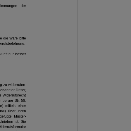
timmungen der
e die Ware bitte
errufsbelehrung.
kunft nur besser
g zu widerrufen.
nannter Dritter,
r Widerrufsrecht
berger Str. 58,
) mittels einer
ail) über Ihren
gefügte Muster-
hrieben ist. Sie
errufsformular