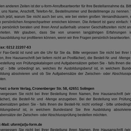
len anderen Zeiten ist der u-form-Anrufbeantworter für Ihre Bestellannahme da. Bi
, uns Name, Anschrift, Telefon-Nr., Bestellnummer und Bestellmenge zu nennen. V
sich jetzt, warum Sie nicht auch bei uns, wie bei vielen großen Versandhäusern,
n persönlichen Ansprechpartner erreichen können. Die Antwort ist ganz einfach:
e persönlich beraten und Ihren Anruf außerhalb unserer Geschäftszeiten nicht an
erleiten. Wir glauben, dass Sie von unseren langjährigen Erfahrungen 
sausbildung nur profitieren können, wenn wir Ihre Fragen persönlich beantworten.
Fax: 0212 22207-63
 Fax-Gerät ist rund um die Uhr für Sie da. Bitte vergessen Sie nicht bei Ihrer 
, Ihre Hausanschrift (wir liefern nicht an Postfächer), die Bestell-Nr. und -Meng
estellung von Prüfungskatalogen und Aufgabensätzen geben Sie - falls Ihnen die B
iegt - bitte unbedingt an, welches Ihr Ausbildungsberuf ist, in welchem Bund
ildung absolvieren und ob Sie Aufgabensätze der Zwischen- oder Abschlusspr
ten.
Post: u-form Verlag, Cronenberger Str. 58, 42651 Solingen
 vergessen Sie nicht bei Ihrer Bestellung Ihren Namen, Ihre Hausanschrift (wir 
fächer), die Bestell-Nr. und -Menge anzugeben. Bei der Bestellung von Prüfun
bensätzen geben Sie - falls Ihnen die Bestell-Nr. nicht vorliegt - bitte unbeding
ildungsberuf ist, in welchem Bundesland Sie Ihre Ausbildung absolvie
abensätze der Zwischen- oder Abschlussprüfung bestellen möchten.
E-Mail: uform[at]u-form.de
 vergessen Sie nicht bei Ihrer Bestellung Ihren Namen, Ihre Hausanschrift (wir 