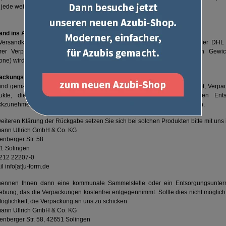
r jede weitere Teillieferung berechnen wir 5,99 €.
and ins Ausland
Versandkosten bei Lieferungen ins Ausland berechnen sich anhand der DHL
rer Verpackungskostenpauschale. Der genaue Betrag (abhängig von Gewi
one) wird während des Bestellvorgangs angezeigt.
ackungsverordnung
sind gemäß der Regelungen der Verpackungsverordnung dazu verpflichtet, Verpa
ukte, die nicht das Zeichen eines Systems der flächendeckenden Ents
ckzunehmen und für deren Wiederverwendung oder Entsorgung zu sorgen.
eiteren Klärung der Rückgabe setzen Sie sich bei solchen Produkten bitte mit uns
ann Ullrich GmbH & Co. KG
nberger Str. 58
1 Solingen
0212 22207-0
l info[at]u-form.de
nennen Ihnen dann eine kommunale Sammelstelle oder ein Entsorgungsunter
bung, das die Verpackungen kostenfrei entgegennimmt. Sollte dies nicht möglich
öglichkeit, die Verpackung an uns zu schicken
ann Ullrich GmbH & Co. KG
enberger Str. 58, 42651 Solingen