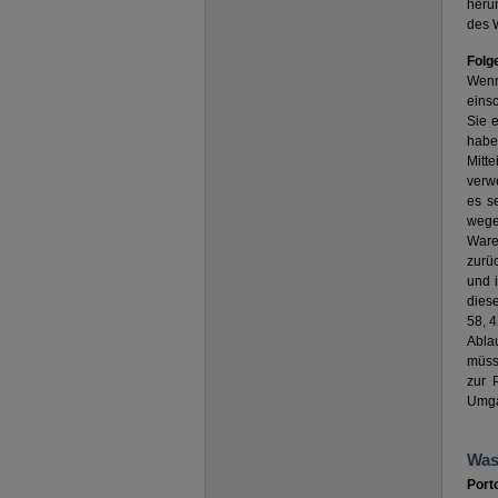
herun
des W
Folg
Wenn 
einsc
Sie 
habe
Mitt
verw
es s
wege
Ware
zurüc
und 
diese
58, 
Abla
müss
zur 
Umgan
Was
Port