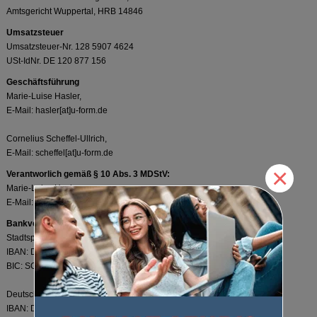
Amtsgericht Wuppertal, HRB 14846
Umsatzsteuer
Umsatzsteuer-Nr. 128 5907 4624
USt-IdNr. DE 120 877 156
Geschäftsführung
Marie-Luise Hasler,
E-Mail: hasler[at]u-form.de
Cornelius Scheffel-Ullrich,
E-Mail: scheffel[at]u-form.de
×
Verantworlich gemäß § 10 Abs. 3 MDStV:
Marie-Luise Hasler,
E-Mail: hasler[at]u-form.de
Bankverbindung
Stadtsparkasse Solingen
IBAN: DE25342500000000008987
BIC: SOLSDE33XXX
Deutsche Bank AG, Solingen
IBAN: DE84342700940011688900