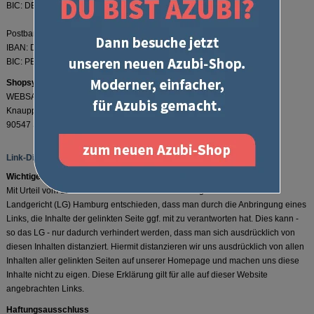
BIC: DEUTDEDW342
Postbank Köln
IBAN: DE22370100500029850503
BIC: PBNKDEFFXXX
Shopsystem / Shopsoftware
WEBSALE AG
Knauppstraße 23
90547 Stein
Link-Disclaimer
Wichtiger Hinweis zu allen Links
Mit Urteil vom 12. Mai 1998 - 312 O 85/98 - "Haftung für Links" hat das
Landgericht (LG) Hamburg entschieden, dass man durch die Anbringung eines
Links, die Inhalte der gelinkten Seite ggf. mit zu verantworten hat. Dies kann -
so das LG - nur dadurch verhindert werden, dass man sich ausdrücklich von
diesen Inhalten distanziert. Hiermit distanzieren wir uns ausdrücklich von allen
Inhalten aller gelinkten Seiten auf unserer Homepage und machen uns diese
Inhalte nicht zu eigen. Diese Erklärung gilt für alle auf dieser Website
angebrachten Links.
Haftungsausschluss