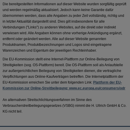
Die bereitgestellten Informationen auf dieser Website wurden sorgfältig geprüft
und werden regelmäßig aktualisiert. Jedoch kann keine Garantie dafür
übernommen werden, dass alle Angaben zu jeder Zeit vollständig, richtig und
in letzter Aktualität dargestellt sind. Dies gilt insbesondere für alle
Verbindungen ("Links") zu anderen Websites, auf die direkt oder indirekt
verwiesen wird. Alle Angaben können ohne vorherige Ankündigung ergänzt,
entfernt oder geändert werden. Alle auf dieser Website genannten
Produktnamen, Produktbezeichnungen und Logos sind eingetragene
Warenzeichen und Eigentum der jeweiligen Rechteinhaber.
Die EU-Kommission stellt eine Internet-Plattform zur Online-Beilegung von
Streitigkeiten (sog. OS-Plattform) bereit. Die OS-Plattform soll als Anlaufstelle
zur außergerichtlichen Beilegung von Streitigkeiten dienen, die vertragliche
Verpflichtungen aus Online-Kaufverträgen betreffen. Die Internetplattform der
EU-Kommission erreichen Sie unter dem folgenden Link:
Plattform der EU-
Kommission zur Online-Streitbeilegung: www.ec.europa.eu/consumers/odr
An alternativen Streitschlichtungsverfahren im Sinne des
Verbraucherstreitbeilegungsgesetzes (VSBG) nimmt die H. Ullrich GmbH & Co.
KG nicht teil.