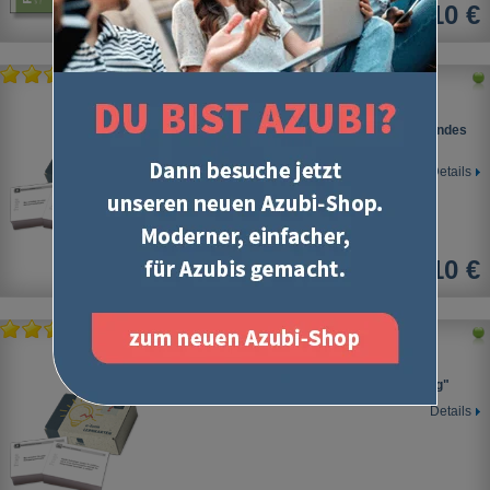
36,10 €
Kaufmann/-frau für Spedition und
Logistikdienstleistung
Lernkarten-Modul "Verkehrsträgerübergreifendes
Fachwissen"
Details
24,10 €
Kaufmann/-frau für Spedition und
Logistikdienstleistung
Lernkarten-Modul "Kaufmännische Steuerung"
Details