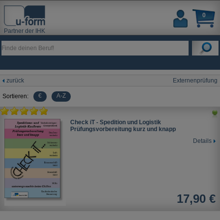
0
Partner der IHK
zurück
Externenprüfung
€
A-Z
Sortieren:
Check iT - Spedition und Logistik
Prüfungsvorbereitung kurz und knapp
Details
17,90 €