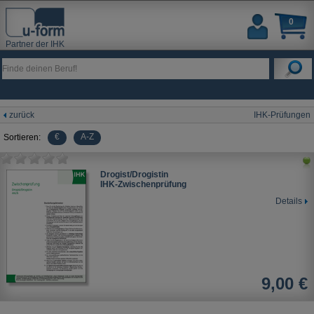
0
Partner der IHK
zurück
IHK-Prüfungen
€
A-Z
Sortieren:
Drogist/Drogistin
IHK-Zwischenprüfung
Details
9,00 €