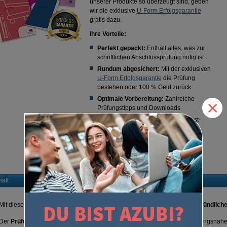
unserer Produkte so überzeugt sind, geben
wir die exklusive
U-Form Erfolgsgarantie
gratis dazu.
Ihre Vorteile:
Perfekt gepackt:
Enthält alles, was zur
schriftlichen Abschlussprüfung nötig ist
Rundum abgesichert:
Mit der exklusiven
U-Form Erfolgsgarantie
die Prüfung
bestehen oder 100 % Geld zurück
Optimale Vorbereitung:
Zahlreiche
×
Prüfungstipps und Downloads
Für Ihren Erfolg:
"Erfolg - Das Selbst-
Coaching Buch"
Erfolgspakete sind exklusiv bei U-Form
erhältlich!
halt
Mit diesem Erfolgspaket PLUS sind Sie bestens auf die
schriftliche
und
mündlich
Der
Prüfungstrainer "Geschäftsprozesse im Einzelhandel"
enthält prüfungsnahe