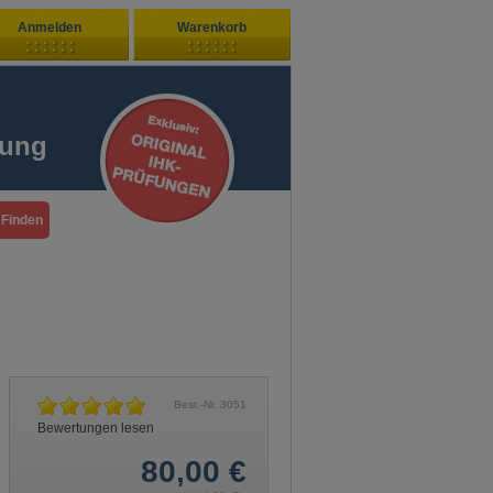
Anmelden
Warenkorb
Zuletzt hinzugefügt
ndenlogin
Ihr Warenkorb ist leer
fung
ort vergessen?
Sie sind Neukunde?
Best.-Nr.
3051
Bewertungen lesen
80,00
€