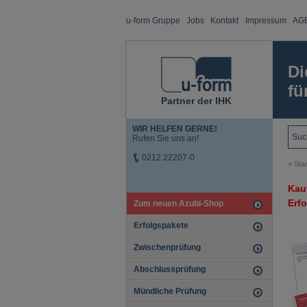
u-form Gruppe
Jobs
Kontakt
Impressum
AG
Di
fü
Partner der IHK
WIR HELFEN GERNE!
Rufen Sie uns an!
0212 22207-0
»
Star
Kauf
Erf
Zum neuen Azubi-Shop
Erfolgspakete
Zwischenprüfung
Abschlussprüfung
Mündliche Prüfung