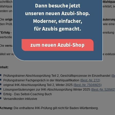
schriftlichen Prüfungsfaches. Der
Prüfungstrainer "Fachgespräch in der Wahlqual
Wahlqualifikationen. In beiden Trainern werden die Lösungen ausführlich erklärt, s
testen und erweitern können.
Die
original IHK-Abschlussprüfung
und die dazu passenden
Lösungserläuterun
den Prüfungstrainern. So können Sie direkt den Ernstfall üben und sehen, wie eine 
"Erfolg - Das Selbst-Coaching Buch"
hilft Ihnen dabei, Ihre Prüfungsvorbereitung
wertvolle Tipps.
Die
versandkostenfreie Lieferung
schont Ihr Budget.
Weil wir von der Qualität unserer Produkte so überzeugt sind, geben wir die exklus
Inhalt:
Prüfungstrainer Abschlussprüfung Teil 2, Geschäftsprozesse im Einzelhandel
(B
Prüfungstrainer Fachgespräch in der Wahlqualifikation
(Best.-Nr. 272)
original IHK-Abschlussprüfung Teil 2, Winter 2025
(Best.-Nr. 7504W25)
Lösungserläuterungen zur IHK-Abschlussprüfung Winter 2025
(Best.-Nr. 528W2
Erfolg - Das Selbst-Coaching Buch
Versandkosten inklusive
Achtung:
Die enthaltene IHK-Prüfung gilt nicht für Baden-Württemberg.