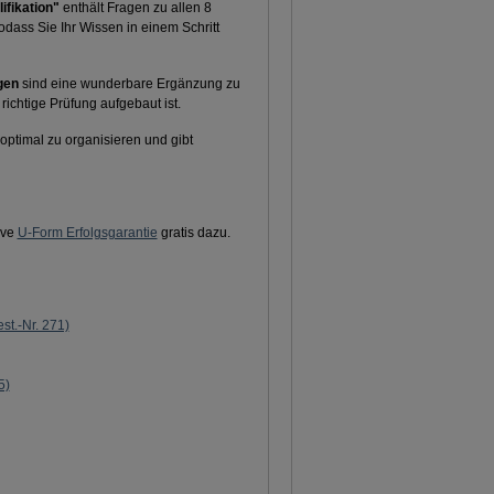
ifikation"
enthält Fragen zu allen 8
odass Sie Ihr Wissen in einem Schritt
gen
sind eine wunderbare Ergänzung zu
richtige Prüfung aufgebaut ist.
 optimal zu organisieren und gibt
ive
U-Form Erfolgsgarantie
gratis dazu.
est.-Nr. 271)
5)