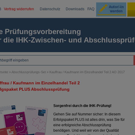
B
Vertrag widerrufen
Datenschutz
Downloads
FAQ
Ku
e Prüfungsvorbereitung
r die IHK-Zwischen- und Abschlussprü
Passw
tseite
»
Abschlussprüfungs-Set
»
Kauffrau / Kaufmann im Einzelhandel Teil 2 AO 2017
frau / Kaufmann im Einzelhandel Teil 2
olgspaket PLUS Abschlussprüfung
Sorgenfrei durch die IHK-Prüfung!
Gehen Sie auf Nummer sicher: In diesem
Erfolgspaket PLUS ist alles drin, was Sie für
eine erfolgreiche Abschlussprüfung
benötigen. Und weil wir von der Qualität