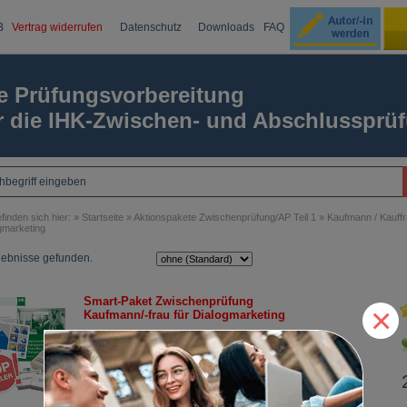
B
Vertrag widerrufen
Datenschutz
Downloads
FAQ
Ku
e Prüfungsvorbereitung
r die IHK-Zwischen- und Abschlussprü
Passw
finden sich hier: »
Startseite
»
Aktionspakete Zwischenprüfung/AP Teil 1
»
Kaufmann / Kauffr
gmarketing
gebnisse gefunden.
Smart-Paket Zwischenprüfung
×
Kaufmann/-frau für Dialogmarketing