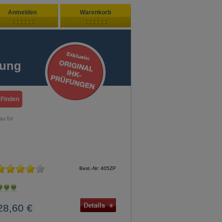
Anmelden
Warenkorb
Zuletzt hinzugefügt
ndenlogin
Ihr Warenkorb ist leer
fung
ort vergessen?
Sie sind Neukunde?
au für
Best.-Nr: 405ZP
28,60 €