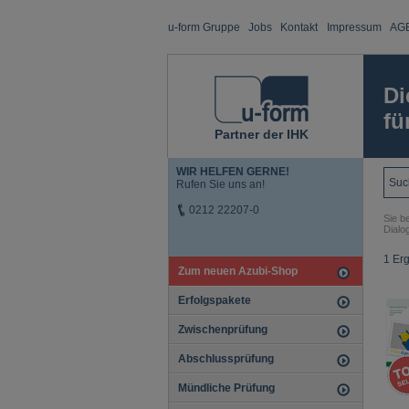
u-form Gruppe
Jobs
Kontakt
Impressum
AG
Di
fü
Partner der IHK
WIR HELFEN GERNE!
Rufen Sie uns an!
0212 22207-0
Sie be
Dialo
1 Er
Zum neuen Azubi-Shop
Erfolgspakete
Zwischenprüfung
Abschlussprüfung
Mündliche Prüfung