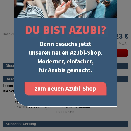
Best.-Nr. CA757K6
10,23 €
inkl. MwSt.
Dieses Produkt ist ein eBook
Beschreibung
Immer gut vorbereitet
Die Vorteile:
Erstellt nach IHK-Prüfungskatalog
277 Fragen speziell für Teil 1 der Abschlussprüfung
Erstellt von unserem Fachautor René Neumann
Lernen mit dem 5-Fächer-Lernsystem
mehr lesen
Mobiles Lernen, auch unterwegs
Laufzeit: 6 Monate ab Lizenzaktivierung
Kundenbewertung