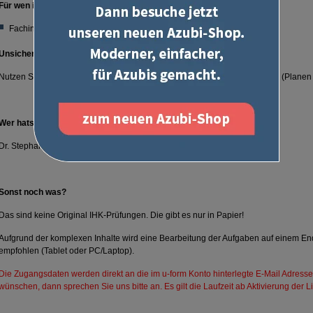
Für wen ist es geeignet?
Fachinformatiker und Fachinformatikerinnen Anwendungsentwicklung
Unsicher?
Nutzen Sie vor dem Kauf gerne unsere Vorschau von Prüfung 3, Klausur 1 (Planen
Wer hats geschrieben?
Dr. Stephan Mehl
Sonst noch was?
Das sind keine Original IHK-Prüfungen. Die gibt es nur in Papier!
Aufgrund der komplexen Inhalte wird eine Bearbeitung der Aufgaben auf einem En
empfohlen (Tablet oder PC/Laptop).
Die Zugangsdaten werden direkt an die im u-form Konto hinterlegte E-Mail Adresse
wünschen, dann sprechen Sie uns bitte an. Es gilt die Laufzeit ab Aktivierung der