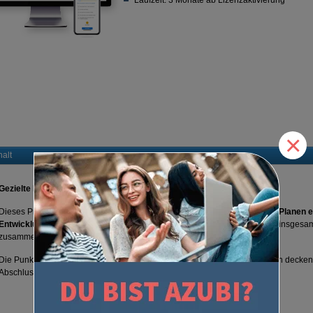
Laufzeit: 3 Monate ab Lizenzaktivierung
×
halt
Gezielte Prüfungsvorbereitung für Teil 2
Dieses Prüfungstraining enthält
über 95 Aufgaben
für die Prüfungsfächer
Planen e
Entwicklung und Umsetzung von Algorithmen
. Die Aufgaben wurden zu insgesa
zusammengestellt (je 6 Lerneinheiten pro Prüfungsfach).
Die Punkte- und Zeitangabe ist wie bei einer echten Prüfung. Die Aufgaben decken 
Abschlussprüfung Teil 2 gefragt werden können.