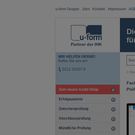
u-form Gruppe
Jobs
Kontakt
Impressum
AG
Di
fü
Partner der IHK
WIR HELFEN GERNE!
Rufen Sie uns an!
0212 22207-0
»
Star
Fac
Prüf
Zum neuen Azubi-Shop
Erfolgspakete
Zwischenprüfung
Abschlussprüfung
Mündliche Prüfung