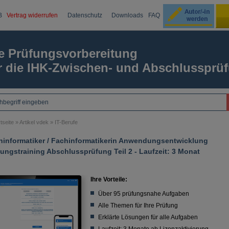
B
Vertrag widerrufen
Datenschutz
Downloads
FAQ
Ku
e Prüfungsvorbereitung
r die IHK-Zwischen- und Abschlussprü
Passw
tseite
»
Artikel vdek
»
IT-Berufe
hinformatiker / Fachinformatikerin Anwendungsentwicklung
ungstraining Abschlussprüfung Teil 2 - Laufzeit: 3 Monat
Ihre Vorteile:
Über 95 prüfungsnahe Aufgaben
Alle Themen für Ihre Prüfung
Erklärte Lösungen für alle Aufgaben