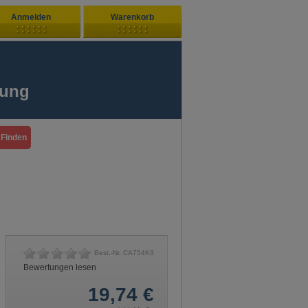
Anmelden
Warenkorb
Zuletzt hinzugefügt
ndenlogin
Ihr Warenkorb ist leer
fung
ort vergessen?
Sie sind Neukunde?
Best.-Nr.
CA754K3
Bewertungen lesen
19,74
€