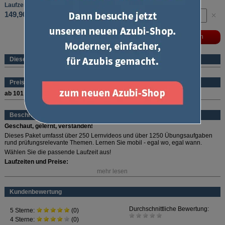
Laufzeit: 12 Monate
149,90 €
Dieses Produkt ist ein eBook
Preise (pro Stück und Sorte)
ab 101 Stück
69,90 €
Beschreibung
Geschaut, gelernt, verstanden!
Dieses Paket umfasst über 250 Lernvideos und über 1250 Übungsaufgaben
rund prüfungsrelevante Themen. Lernen Sie mobil - egal wo, egal wann.
Wählen Sie die passende Laufzeit aus!
Laufzeiten und Preise:
mehr lesen
1 Monat: 34,90 Euro
3 Monate: 69,90 Euro
6 Monate: 89,90 Euro
Kundenbewertung
12 Monate: 149,90 Euro
Die Preise sind Festpreise - kein Monatsabo!
Die Laufzeit beginnt ab
Aktivierung der Lizenz.