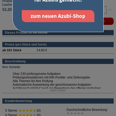
Prüfungstraining Abschlussprüfung Teil 2
Laufzeit: 12 Monate
53,20 €
Dieses Produkt ist ein eBook
Preise (pro Stück und Sorte)
ab 101 Stück
14,90 €
Beschreibung
Ihre Vorteile:
Über 230 prüfungsnahe Aufgaben
Prüfungssimulationen mit IHK-Punkte- und Zeitvorgabe
Alle Themen für Ihre Prüfung
Automatische Auswertung der geschlossenen Aufgaben
Auf Wunsch mit KI-Coach zur Bewertung der offenen Aufgaben
mehr lesen
Gut erklärte Lösungen zu allen Aufgaben
Wählen Sie die passende Laufzeit aus!
Kundenbewertung
Laufzeiten und Preise:
1 Monat: 14,90 Euro
3 Monate: 29,90 Euro (9,97 Euro/Monat)