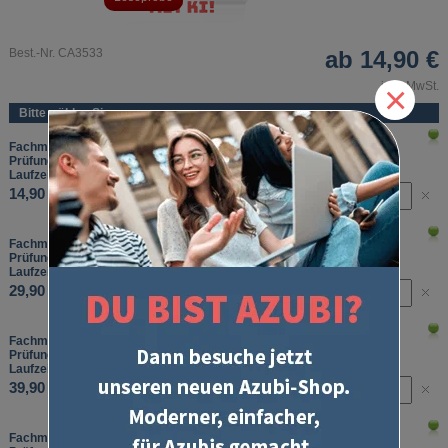
Best.-Nr. CA3533
ab
14,90 €
×
inkl. MwSt.
Bitte wählen Sie:
Fachmann/-frau f. Restaurants u. Veranstaltungsgastronomie
Prüfungstraining Abschlussprüfung Teil 2
Laufzeit: 1 Monat
14,90 €
Fachmann/-frau f. Restaurants u. Veranstaltungsgastronomie
Prüfungstraining Abschlussprüfung Teil 2
Laufzeit: 3 Monate
29,90 €
Fachmann/-frau f. Restaurants u. Veranstaltungsgastronomie
Prüfungstraining Abschlussprüfung Teil 2
Laufzeit: 6 Monate
39,90 €
Fachmann/-frau f. Restaurants u. Veranstaltungsgastronomie