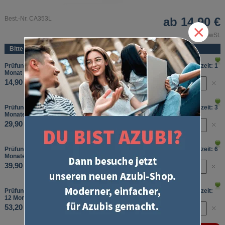
Best.-Nr. CA353L
ab
14,90 €
×
inkl. MwSt.
Bitte wählen Sie:
Prüfungstraining Abschlussprüfung, Fachkraft für Lagerlogistik, Laufzeit: 1
Monat
14,90 €
Prüfungstraining Abschlussprüfung, Fachkraft für Lagerlogistik, Laufzeit: 3
Monate
29,90 €
Prüfungstraining Abschlussprüfung, Fachkraft für Lagerlogistik, Laufzeit: 6
Monate
39,90 €
Prüfungstraining Abschlussprüfung, Fachkraft für Lagerlogistik, Laufzeit:
12 Monate
53,20 €