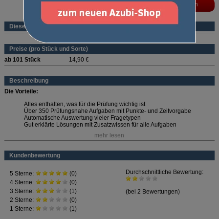
Dieses Produkt ist ein eBook
Preise (pro Stück und Sorte)
ab 101 Stück
14,90 €
Beschreibung
Die Vorteile:
Alles enthalten, was für die Prüfung wichtig ist
Über 350 Prüfungsnahe Aufgaben mit Punkte- und Zeitvorgabe
Automatische Auswertung vieler Fragetypen
Gut erklärte Lösungen mit Zusatzwissen für alle Aufgaben
mehr lesen
Wählen Sie die passende Laufzeit aus!
Laufzeiten und Preise:
Kundenbewertung
1 Monat: 14,90 Euro
3 Monate: 29,90 Euro (9,97 Euro/Monat)
6 Monate: 39,90 Euro (6,65 Euro/Monat)
12 Monate: 53,20 Euro (4,43 Euro/Monat)
Die Preise sind Festpreise - kein Monatsabo!
Die Laufzeit beginnt ab
Aktivierung der Lizenz.