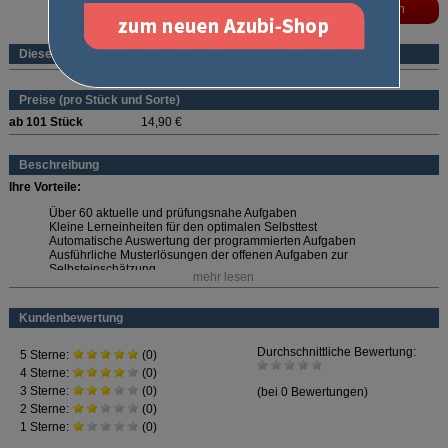
Dieses Produkt ist ein eBook
Preise (pro Stück und Sorte)
ab 101 Stück
14,90 €
Beschreibung
Ihre Vorteile:
Über 60 aktuelle und prüfungsnahe Aufgaben
Kleine Lerneinheiten für den optimalen Selbsttest
Automatische Auswertung der programmierten Aufgaben
Ausführliche Musterlösungen der offenen Aufgaben zur
Selbsteinschätzung
mehr lesen
Wählen Sie die passende Laufzeit aus!
Kundenbewertung
Laufzeiten und Preise:
1 Monat: 14,90 Euro
3 Monate: 29,90 Euro (9,97 Euro/Monat)
6 Monate: 39,90 Euro (6,65 Euro/Monat)
12 Monate: 53,20 Euro (4,43 Euro/Monat)
Die Preise sind Festpreise - kein Monatsabo!
Die Laufzeit beginnt ab