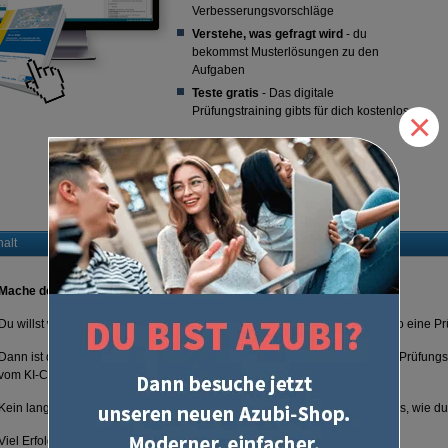
Verbesserungsvorschläge
Verstehe, was gefragt wird
- du
bekommst Musterlösungen zu den
Aufgaben
Teste gratis
- Das digitale
Prüfungstraining gibts für dich kostenlos
×
halt
Mache den Echt-Test und lass dich bewerten!
Du willst wissen, wie gut du schon gelernt hast? Oder du fragst dich, wie so eine 
Dann ist das hier eine safe Sache für dich: Teste dich kostenlos mit dieser Prüfun
vom KI-Coach prüfen!
Kein langes Nachdenken, keine Katze im Sack. Nur pures Lernen mit Tipps, wie du
Viel Erfolg für die Prüfung!