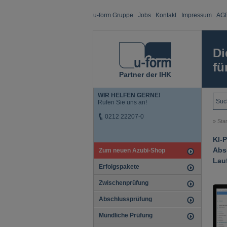
u-form Gruppe
Jobs
Kontakt
Impressum
AG
Di
fü
Partner der IHK
WIR HELFEN GERNE!
Rufen Sie uns an!
0212 22207-0
»
Star
KI-P
Abs
Zum neuen Azubi-Shop
Lau
Erfolgspakete
Zwischenprüfung
Abschlussprüfung
Mündliche Prüfung