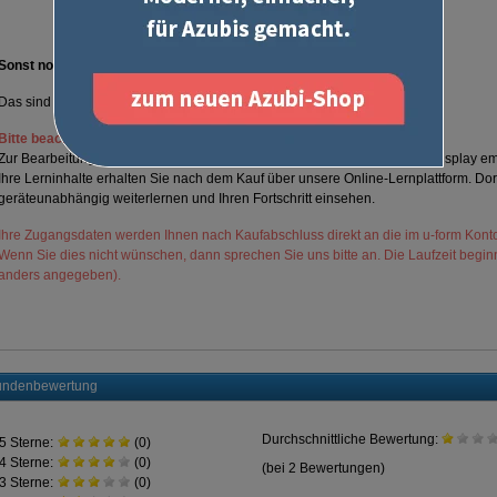
Sonst noch was?
Das sind keine Original IHK-Prüfungen. Die gibt es nur in Papier!
Bitte beachten:
Zur Bearbeitung der Lerninhalte wird ein Gerät mit ausreichend großem Display empf
Ihre Lerninhalte erhalten Sie nach dem Kauf über unsere Online-Lernplattform. Dor
geräteunabhängig weiterlernen und Ihren Fortschritt einsehen.
Ihre Zugangsdaten werden Ihnen nach Kaufabschluss direkt an die im u-form Konto
Wenn Sie dies nicht wünschen, dann sprechen Sie uns bitte an. Die Laufzeit beginn
anders angegeben).
ndenbewertung