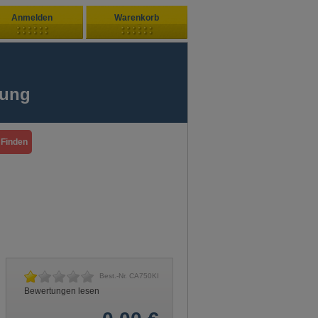
Anmelden
Warenkorb
Zuletzt hinzugefügt
ndenlogin
Ihr Warenkorb ist leer
fung
ort vergessen?
Sie sind Neukunde?
Best.-Nr.
CA750KI
Bewertungen lesen