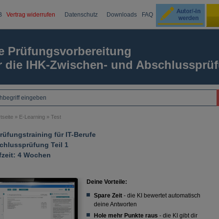
B
Vertrag widerrufen
Datenschutz
Downloads
FAQ
Ku
e Prüfungsvorbereitung
r die IHK-Zwischen- und Abschlussprü
Passw
tseite
»
E-Learning
»
Test
rüfungstraining für IT-Berufe
chlussprüfung Teil 1
fzeit: 4 Wochen
Deine Vorteile:
Spare Zeit
- die KI bewertet automatisch
deine Antworten
Hole mehr Punkte raus
- die KI gibt dir