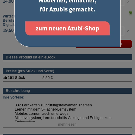
14,90 €
Wirtschafts- und Sozialkunde
Berufsübergreifendes Basiswissen
Digitale Lernkarten, Laufzeit: 12 Monate
19,50 €
Dieses Produkt ist ein eBook
Preise (pro Stück und Sorte)
ab 101 Stück
5,50 €
Beschreibung
Ihre Vorteile:
332 Lernkarten zu prüfungsrelevanten Themen
Lernen mit dem 5-Fächer-Lernsystem
Mobiles Lernen, auch unterwegs
Mit Levelsystem, Lernfortschritts-Anzeige und Erfolgen zum
Freischalten
mehr lesen
Wählen Sie die passende Laufzeit aus!