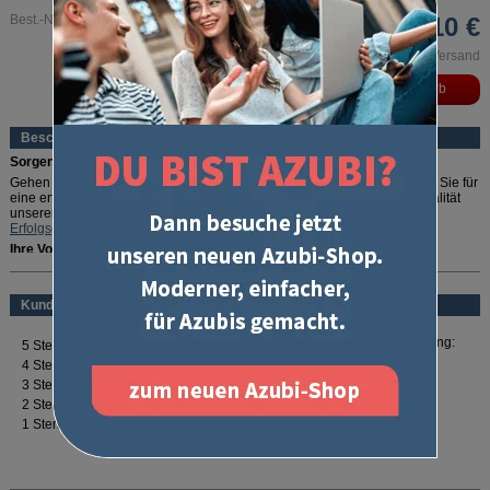
Best.-Nr. 3082
66,10 €
inkl. MwSt. und zzgl. Versand
Beschreibung
Sorgenfrei durch die IHK-Prüfung!
Gehen Sie auf Nummer sicher: In diesem Erfolgspaket ist alles drin, was Sie für
eine erfolgreiche Abschlussprüfung benötigen. Und weil wir von der Qualität
unserer Produkte so überzeugt sind, geben wir die exklusive
U-Form
Erfolgsgarantie
gratis dazu.
Ihre Vorteile:
mehr lesen
Perfekt gepackt:
Enthält alles, was zur schriftlichen Abschlussprüfung
nötig ist
Kundenbewertung
Rundum abgesichert:
Mit der exklusiven
U-Form Erfolgsgarantie
die
Prüfung bestehen oder 100 % Geld zurück
Optimale Vorbereitung:
Zahlreiche Prüfungstipps und Downloads
Für Ihren Erfolg:
"Erfolg - Das Selbst-Coaching Buch"
Erfolgspakete sind exklusiv bei U-Form erhältlich!
In dem Erfolgspaket steckt all das, was Sie
optimal auf die Prüfungsfächer der
schriftlichen Abschlussprüfung vorbereitet:
Mit dem
Kompendium
erhalten Sie ein prüfungsnahes Nachschlagewerk mit
allen wichtigen Begriffen für Kaufleute für Marketingkommunikation. Ihr Wissen
können Sie mit den
Lernkarten
gezielt abfragen, erweitern und vertiefen.