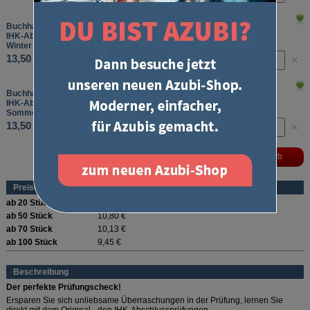
Buchhändler/-in, Sortiment
IHK-Abschlussprüfung
Winter 2025/2026
13,50 €
Buchhändler/-in, Sortiment
IHK-Abschlussprüfung
Sommer 2026
13,50 €
Preise (pro Stück und Sorte)
ab 20 Stück
12,15 €
ab 50 Stück
10,80 €
ab 70 Stück
10,13 €
ab 100 Stück
9,45 €
Beschreibung
Der perfekte Prüfungscheck!
Ersparen Sie sich unliebsame Überraschungen in der Prüfung, lernen Sie