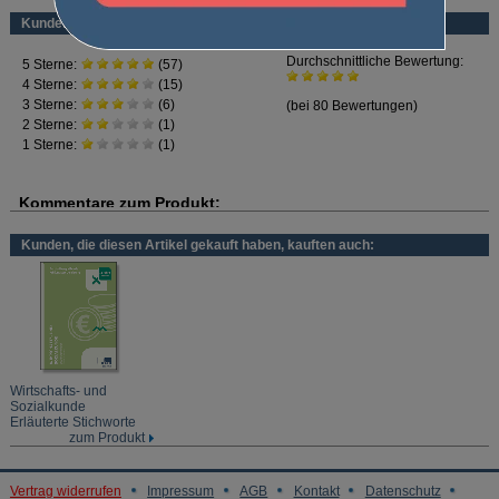
Kundenbewertung
Lieber digital lernen?
Zur Prüfungssimulation für Tablet und PC (
Best.-Nr. CA2790
)
In
3 Prüfungssimulationen
können Sie Ihr Wissen im
Prüfungsfach Wirtschafts- und Sozialkunde
auf die Probe stellen.
Lernen Sie wie mit der Prüfung:
inklusive Zeitvorgabe und mit
Bewertungsvorgabe
Kunden, die diesen Artikel gekauft haben, kauften auch:
Wirtschafts- und
Sozialkunde
Erläuterte Stichworte
zum Produkt
Vertrag widerrufen
Impressum
AGB
Kontakt
Datenschutz