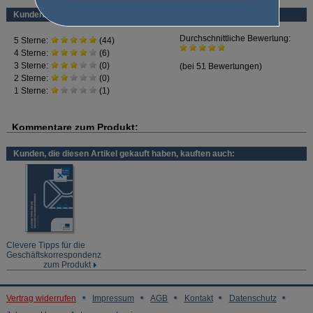
Die Autorin ist Expertin im Umgang mit komplizierten Texten.
Kundenbewertung
Sie lernen...
typische Fehlerquellen kennen,
welche Wörter besonders entscheidend sind
und wie man an komplizierte Fragen herangehen kann.
Kunden, die diesen Artikel gekauft haben, kauften auch:
Clevere Tipps für die
Geschäftskorrespondenz
zum Produkt
Vertrag widerrufen
Impressum
AGB
Kontakt
Datenschutz