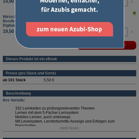
14,90 €
Wirtschafts- und Sozialkunde
Berufsübergreifendes Basiswissen
Digitale Lernkarten, Laufzeit: 12 Monate
19,50 €
Dieses Produkt ist ein eBook
Preise (pro Stück und Sorte)
ab 101 Stück
5,50 €
Beschreibung
Ihre Vorteile:
332 Lernkarten zu prüfungsrelevanten Themen
Lernen mit dem 5-Fächer-Lernsystem
Mobiles Lernen, auch unterwegs
Mit Levelsystem, Lernfortschritts-Anzeige und Erfolgen zum
Freischalten
mehr lesen
Wählen Sie die passende Laufzeit aus!