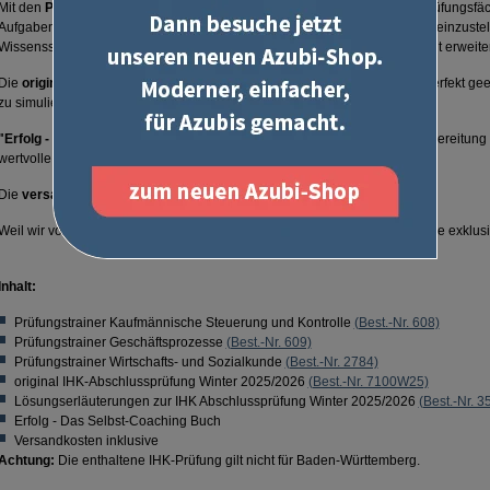
Mit den
Prüfungstrainern
erlernen Sie alles Wichtige für die einzelnen Prüfungsfä
Aufgaben helfen Ihnen dabei, sich auf die Fragestellungen in der Prüfung einzust
Wissensstand mithilfe der gut formulierten Lösungen im Lösungsteil gezielt erweite
Die
original IHK-Abschlussprüfung
mit den
Lösungserläuterungen
ist perfekt ge
zu simulieren. So sehen Sie direkt, wie es um Ihren Lernstand bestellt ist.
"Erfolg - Das Selbst-Coaching Buch"
hilft Ihnen dabei, Ihre Prüfungsvorbereitung
wertvolle Tipps.
Die
versandkostenfreie Lieferung
schont Ihr Budget.
Weil wir von der Qualität unserer Produkte so überzeugt sind, geben wir die exklus
Inhalt:
Prüfungstrainer Kaufmännische Steuerung und Kontrolle
(Best.-Nr. 608)
Prüfungstrainer Geschäftsprozesse
(Best.-Nr. 609)
Prüfungstrainer Wirtschafts- und Sozialkunde
(Best.-Nr. 2784)
original IHK-Abschlussprüfung Winter 2025/2026
(Best.-Nr. 7100W25)
Lösungserläuterungen zur IHK Abschlussprüfung Winter 2025/2026
(Best.-Nr. 
Erfolg - Das Selbst-Coaching Buch
Versandkosten inklusive
Achtung:
Die enthaltene IHK-Prüfung gilt nicht für Baden-Württemberg.