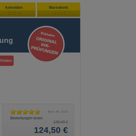
Anmelden
Warenkorb
Zuletzt hinzugefügt
ndenlogin
Ihr Warenkorb ist leer
fung
ort vergessen?
Sie sind Neukunde?
Best.-Nr.
3131
Bewertungen lesen
130,49 €
124,50
€