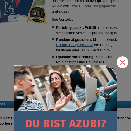
unserer Produkte so überzeugt sind, geben
wir die exklusive
U-Form Erfolgsgarantie
gratis dazu.
Ihre Vorteile:
Perfekt gepackt:
Enthält alles, was zur
schriftlichen Abschlussprüfung nötig ist
Rundum abgesichert:
Mit der exklusiven
U-Form Erfolgsgarantie
die Prüfung
bestehen oder 100 % Geld zurück
Optimale Vorbereitung:
Zahlreiche
×
Prüfungstipps und Downloads
Für Ihren Erfolg:
"Erfolg - Das Selbst-
Coaching Buch"
Erfolgspakete sind exklusiv bei U-Form
erhältlich!
halt
In dem Erfolgspaket steckt all das, was Sie
optimal auf alle Prüfungsfächer der s
vorbereitet: