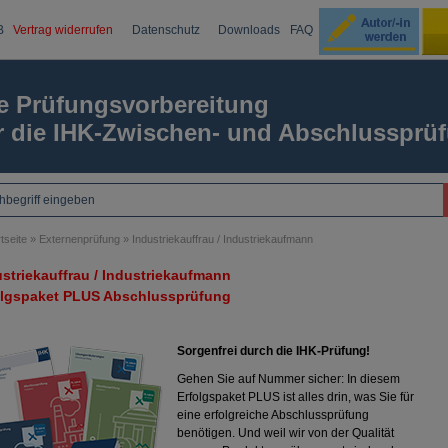
B
Vertrag widerrufen
Datenschutz
Downloads
FAQ
Ku
e Prüfungsvorbereitung
r die IHK-Zwischen- und Abschlussprü
Passw
tseite
»
Externenprüfung
»
Industriekauffrau / Industriekaufmann
striekauffrau / Industriekaufmann
olgspaket PLUS Abschlussprüfung
Sorgenfrei durch die IHK-Prüfung!
Gehen Sie auf Nummer sicher: In diesem
Erfolgspaket PLUS ist alles drin, was Sie für
eine erfolgreiche Abschlussprüfung
benötigen. Und weil wir von der Qualität