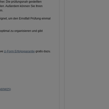
cher. Die prüfungsnah gestellten
ellen. Außerdem können Sie Ihren
rn.
eignet, um den Ernstfall Prüfung einmal
 optimal zu organisieren und gibt
ive
U-Form Erfolgsgarantie
gratis dazu.
3560W25)