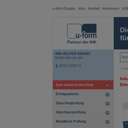
u-form Gruppe
Jobs
Kontakt
Impressum
AG
Di
fü
Partner der IHK
WIR HELFEN GERNE!
Rufen Sie uns an!
0212 22207-0
»
Star
Indu
Erf
Zum neuen Azubi-Shop
Erfolgspakete
Zwischenprüfung
Abschlussprüfung
Mündliche Prüfung