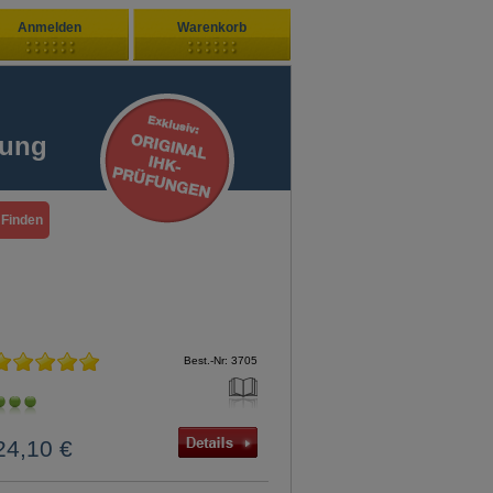
Anmelden
Warenkorb
Zuletzt hinzugefügt
ndenlogin
Ihr Warenkorb ist leer
fung
ort vergessen?
Sie sind Neukunde?
Best.-Nr: 3705
24,10 €