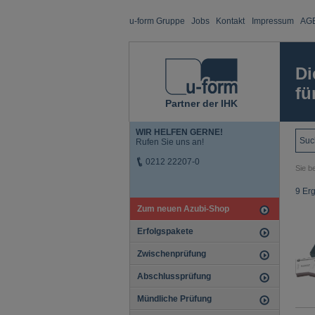
u-form Gruppe
Jobs
Kontakt
Impressum
AG
Di
fü
Partner der IHK
WIR HELFEN GERNE!
Rufen Sie uns an!
0212 22207-0
Sie be
9 Er
Zum neuen Azubi-Shop
Erfolgspakete
Zwischenprüfung
Abschlussprüfung
Mündliche Prüfung