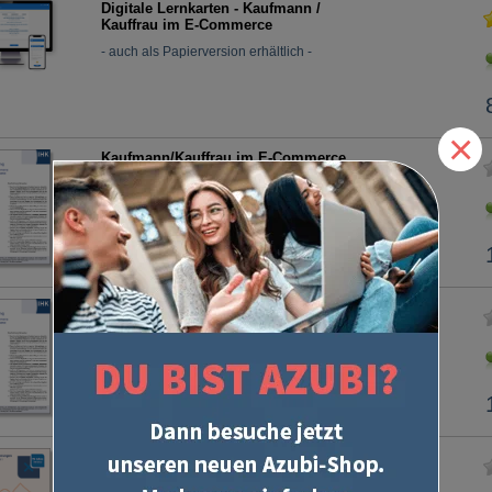
Digitale Lernkarten - Kaufmann /
Kauffrau im E-Commerce
- auch als Papierversion erhältlich -
×
Kaufmann/Kauffrau im E-Commerce
IHK-Abschlussprüfung Teil 1
Kaufmann/Kauffrau im E-Commerce
IHK-Abschlussprüfung Teil 2
Kauffrau / Kaufmann im E-Commerce
Lösungserläuterungen zur
Abschlussprüfung Teil 1