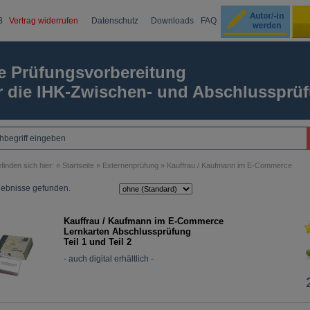
B
Vertrag widerrufen
Datenschutz
Downloads
FAQ
Ku
e Prüfungsvorbereitung
r die IHK-Zwischen- und Abschlussprü
Passw
finden sich hier: »
Startseite
»
Externenprüfung
»
Kauffrau / Kaufmann im E-Commerce
gebnisse gefunden.
Kauffrau / Kaufmann im E-Commerce
Lernkarten Abschlussprüfung
Teil 1 und Teil 2
- auch digital erhältlich -