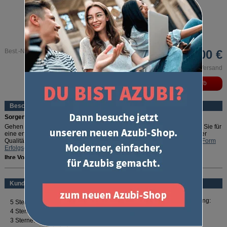
Best.-Nr. 3040
82,00 €
inkl. MwSt. und zzgl. Versand
Beschreibung
Sorgenfrei durch die IHK-Prüfung!
Gehen Sie auf Nummer sicher: In diesem Erfolgspaket ist alles drin, was Sie für
eine erfolgreiche Abschlussprüfung Teil 1 benötigen. Und weil wir von der
Qualität unserer Produkte so überzeugt sind, geben wir die exklusive
U-Form
Erfolgsgarantie
gratis dazu.
Ihre Vorteile:
mehr lesen
Perfekt gepackt:
Enthält alles, was zur gestreckten Abschlussprüfung
Teil 1 nötig ist
Kundenbewertung
Rundum abgesichert:
Mit der exklusiven
U-Form Erfolgsgarantie
die
Prüfung bestehen oder 100 % Geld zurück
Optimale Vorbereitung:
Zahlreiche Prüfungstipps und Downloads
Für Ihren Erfolg:
"Erfolg - Das Selbst-Coaching Buch"
Erfolgspakete sind exklusiv bei U-Form erhältlich!