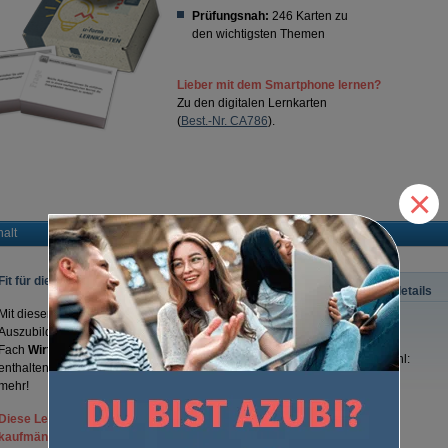
Prüfungsnah:
246 Karten zu
den wichtigsten Themen
Lieber mit dem Smartphone lernen?
Zu den digitalen Lernkarten
(
Best.-Nr. CA786
).
×
halt
Fit für die Prüfung!
Produktdetails
Mit diesen
246 Lernkarten
haben sich schon viele
Auszubildende
erfolgreich
auf ihre
Abschlussprüfung
im
ISBN:
Fach
Wirtschafts- und Sozialkunde
vorbereitet. Sie
Seitenzahl:
enthalten wichtige Begriffe, Definitionen, Formeln und vieles
Auflage:
mehr!
Autor:
Diese Lernkarten sind für alle kaufmännischen und
kaufmännisch-verwandten Berufe geeignet.