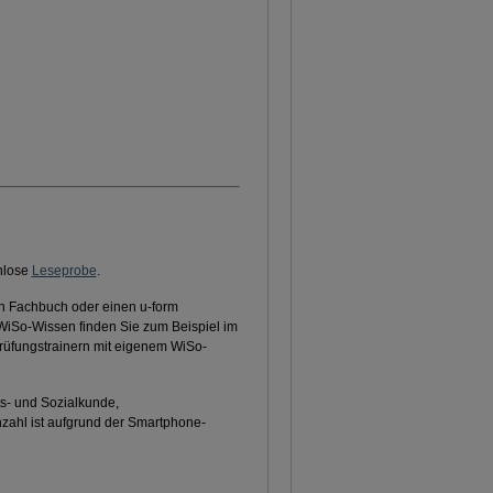
nlose
Leseprobe
.
in Fachbuch oder einen u-form
WiSo-Wissen finden Sie zum Beispiel im
Prüfungstrainern mit eigenem WiSo-
ts- und Sozialkunde,
zahl ist aufgrund der Smartphone-