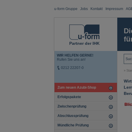
u-form Gruppe
Jobs
Kontakt
Impressum
AG
Di
fü
Partner der IHK
WIR HELFEN GERNE!
Rufen Sie uns an!
0212 22207-0
»
Star
Wir
Ler
Zum neuen Azubi-Shop
Ber
Erfolgspakete
Zwischenprüfung
Abschlussprüfung
Mündliche Prüfung