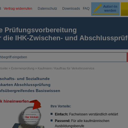
B
Vertrag widerrufen
Datenschutz
Downloads
FAQ
Ku
e Prüfungsvorbereitung
r die IHK-Zwischen- und Abschlussprü
Passw
tseite
»
Externenprüfung
»
Kaufmann / Kauffrau für Verkehrsservice
tschafts- und Sozialkunde
nkarten Abschlussprüfung
ufsübergreifendes Basiswissen
Ihre Vorteile:
Einfach:
Fachwissen verständlich erklärt
Passend:
Für alle kaufmännischen
Ausbildungsberufe