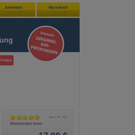
Anmelden
Warenkorb
Zuletzt hinzugefügt
ndenlogin
Ihr Warenkorb ist leer
fung
ort vergessen?
Sie sind Neukunde?
Best.-Nr.
786
Bewertungen lesen