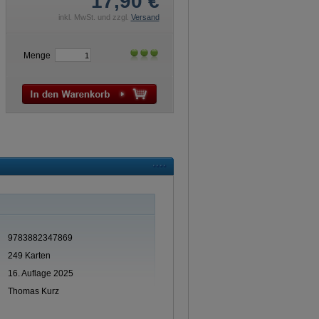
17,90
€
inkl. MwSt. und zzgl.
Versand
Menge
9783882347869
249 Karten
16. Auflage 2025
Thomas Kurz