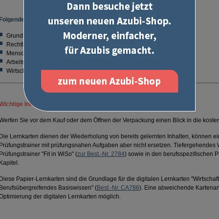
Folgende Themen werden abgedeckt:
Grundlagen des Wirtschaftens
Rechtliche Rahmenbedingungen des Wirtschaftens
Menschliche Arbeit im Betrieb
Arbeitssicherheit, Gesundheits- und Umweltschutz
Wirtschaftsordnung und Wirtschaftspolitik
Wichtige Informationen:
Werfen Sie vor dem Kauf oder dem Öffnen der Verpackung einen Blick in die koste
Die Lernkarten dienen der Wiederholung von bereits gelernten Inhalten, können e
Prüfungstrainer mit prüfungsnahen Aufgaben aber nicht ersetzen. Tiefergehendes 
Prüfungstrainer "Fit in WiSo" (
zur Best.-Nr. 2784
) sowie in den berufsspezifischen 
Kapitel.
Diese Papier-Lernkarten sind die Grundlage für die digitalen Lernkarten "Wirtschaf
Berufsübergreifendes Basiswissen" (
Best.-Nr. CA786
). Eine abweichende Kartenan
Optimierung der digitalen Lernkarten möglich.