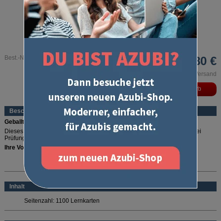
Best.-Nr. 2406
64,80 €
inkl. MwSt. und zzgl. Versand
Beschreibung
Geballtes Prüfungswissen!
Dieses Komplettset aus
über 1000 Lernkarten
deckt Wissen zu allen drei
Prüfungsfächern der schriftlichen Abschlussprüfung ab.
Ihre Vorteile:
mobil -
jederzeit und überall: einstecken, auspacken, loslernen
mehr lesen
schnell -
Wissen so aufbereitet, wie Ihr Gehirn arbeitet
sicher -
auf Grundlage des IHK-Prüfungskataloges erstellt
aktuell
- nach prüfungsrelevanten ADSp 2017
Inhalt
Leicht gelernt
- Mit dem 5-Fächer-Lernsystem*
Versandkosten inklusive
Seitenzahl:
1100 Lernkarten
*Das 5-Fächer-Lernsystem