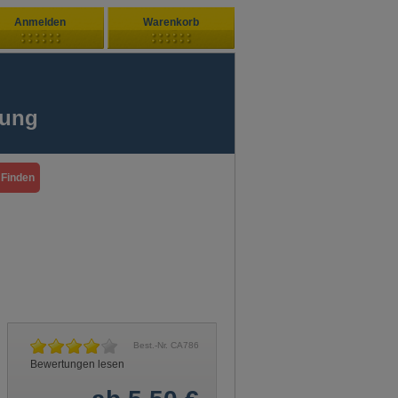
Anmelden
Warenkorb
Zuletzt hinzugefügt
ndenlogin
Ihr Warenkorb ist leer
fung
ort vergessen?
Sie sind Neukunde?
Best.-Nr. CA786
Bewertungen lesen