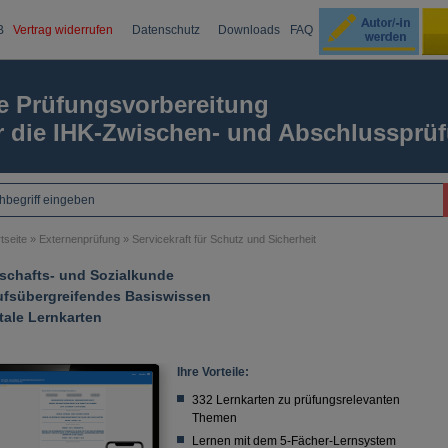
B
Vertrag widerrufen
Datenschutz
Downloads
FAQ
Ku
e Prüfungsvorbereitung
r die IHK-Zwischen- und Abschlussprü
Passw
tseite
»
Externenprüfung
»
Servicekraft für Schutz und Sicherheit
tschafts- und Sozialkunde
ufsübergreifendes Basiswissen
tale Lernkarten
Ihre Vorteile:
332 Lernkarten zu prüfungsrelevanten
Themen
Lernen mit dem 5-Fächer-Lernsystem