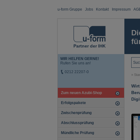
u-form Gruppe
Jobs
Kontakt
Impressum
AG
Di
fü
Partner der IHK
WIR HELFEN GERNE!
Rufen Sie uns an!
0212 22207-0
»
Star
Wir
Ber
Zum neuen Azubi-Shop
Digi
Erfolgspakete
Zwischenprüfung
Abschlussprüfung
Mündliche Prüfung