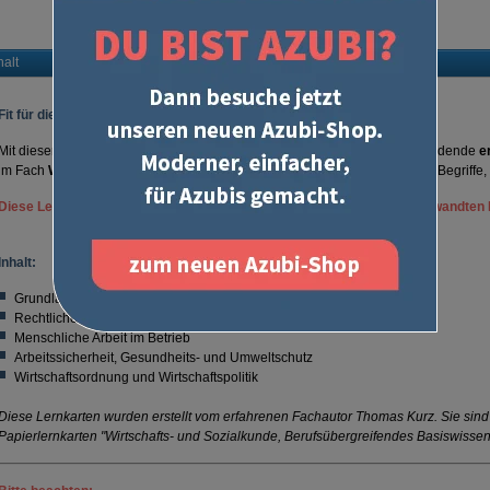
­uform@u-form.de
halt
Fit für die Prüfung!
Mit diesen über
330 digitalen Lernkarten
haben sich schon viele Auszubildende
e
im Fach
Wirtschafts- und Sozialkunde
vorbereitet. Sie enthalten wichtige Begriffe
Diese Lernkarten sind für alle kaufmännischen und kaufmännisch-verwandten 
Inhalt:
Grundlagen des Wirtschaftens
Rechtliche Rahmenbedingungen des Wirtschaftens
Menschliche Arbeit im Betrieb
Arbeitssicherheit, Gesundheits- und Umweltschutz
Wirtschaftsordnung und Wirtschaftspolitik
Diese Lernkarten wurden erstellt vom erfahrenen Fachautor Thomas Kurz. Sie sind
Papierlernkarten "Wirtschafts- und Sozialkunde, Berufsübergreifendes Basiswissen