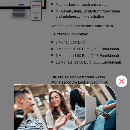
Mobiles Lernen, auch unterwegs
Mit Levelsystem, Lernfortschritts-Anzeige
und Erfolgen zum Freischalten
Wählen Sie die passende Laufzeit aus!
Laufzeiten und Preise:
1 Monat: 5,50 Euro
3 Monate: 10,90 Euro (3,63 Euro/Monat)
6 Monate: 14,90 Euro (2,48 Euro/Monat)
12 Monate: 19,50 Euro (1,63 Euro/Monat)
×
Die Preise sind Festpreise - kein
Monatsabo!
Die Laufzeit beginnt ab
Aktivierung der Lizenz.
Lieber mit Papier lernen?
Zu den Papierlernkarten (
Best.-Nr. 786
)
Sie sind Lehrer/-in oder Ausbilder/-in und
benötigen mehr als eine Lizenz?
Dann schreiben Sie uns eine E-Mail an