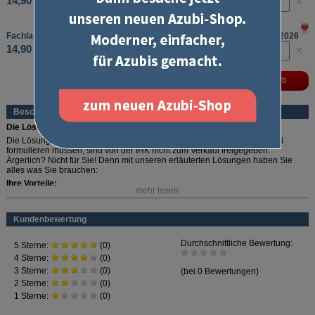
14,90 €
Fachlagerist/Fachlageristin Lösungserl. Abschlussprüfung
Sommer 2026
14,90 €
Beschreibung
Die Lösung für die Lösung
Die Lösungen im Prüfungsfach Lagerprozesse, in dem Sie Antworten frei
formulieren müssen, sind von der IHK nicht zum Verkauf freigegeben.
Ärgerlich? Nicht für Sie! Denn mit unseren erläuterten Lösungen haben Sie
alles was Sie brauchen:
Ihre Vorteile:
mehr lesen
Ausformuliert:
Lösungsvorschläge für das Fach "Lagerprozesse"
Gut erklärt:
Lösungen für "Güterbewegung" und "Wirtschafts- und
Kundenbewertung
Sozialkunde"
Erfahrener Fachautor:
Erstellt von Wolfgang Eberl
Praktisch:
Auch im Abonnement lieferbar (zum kostenlosen
Prüfungs-
Service
)
Perfekt ergänzt:
Die Prüfungsaufgaben sind aus Urheberrechtsgründen nicht in den
Lösungserläuterungen abgedruckt. Zur
Original IHK-Abschlussprüfung
.