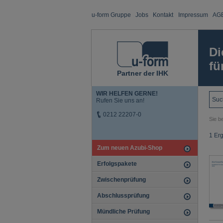
u-form Gruppe
Jobs
Kontakt
Impressum
AG
Di
fü
Partner der IHK
WIR HELFEN GERNE!
Rufen Sie uns an!
0212 22207-0
Sie be
1 Er
Zum neuen Azubi-Shop
Erfolgspakete
Zwischenprüfung
Abschlussprüfung
Mündliche Prüfung