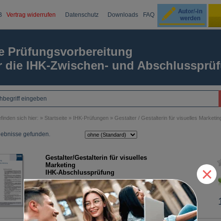
B
Vertrag widerrufen
Datenschutz
Downloads
FAQ
Ku
e Prüfungsvorbereitung
r die IHK-Zwischen- und Abschlussprü
Passw
finden sich hier: »
Startseite
»
IHK-Prüfungen
»
Gestalter / Gestalterin für visuelles Marketin
gebnisse gefunden.
Gestalter/Gestalterin für visuelles
Marketing
×
IHK-Abschlussprüfung