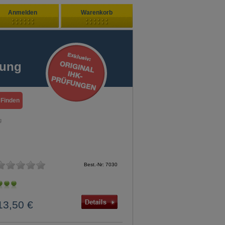
Anmelden
Warenkorb
Zuletzt hinzugefügt
ndenlogin
Ihr Warenkorb ist leer
fung
ort vergessen?
Sie sind Neukunde?
g
Best.-Nr: 7030
13,50 €