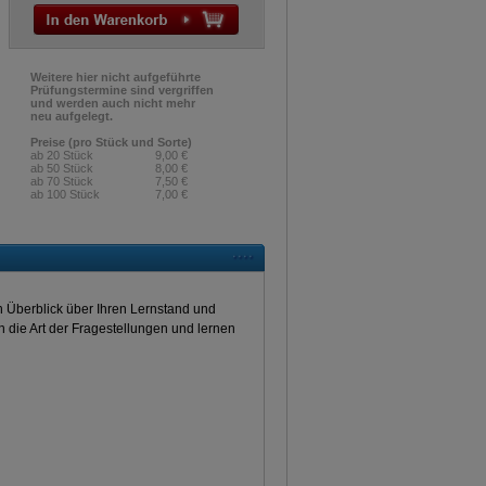
Weitere hier nicht aufgeführte
Prüfungstermine sind vergriffen
und werden auch nicht mehr
neu aufgelegt.
Preise (pro Stück und Sorte)
ab 20 Stück
9,00 €
ab 50 Stück
8,00 €
ab 70 Stück
7,50 €
ab 100 Stück
7,00 €
en Überblick über Ihren Lernstand und
an die Art der Fragestellungen und lernen