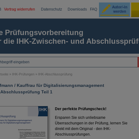
B
Vertrag widerrufen
Datenschutz
Downloads
FAQ
Ku
e Prüfungsvorbereitung
r die IHK-Zwischen- und Abschlussprü
Passw
tseite
»
IHK-Prüfungen
»
IHK-Abschlussprüfung
fmann / Kauffrau für Digitalisierungsmanagement
-Abschlussprüfung Teil 1
Der perfekte Prüfungscheck!
Ersparen Sie sich unliebsame
Überraschungen in der Prüfung, lernen Sie
direkt mit dem Original - den IHK-
Abschlussprüfungen.