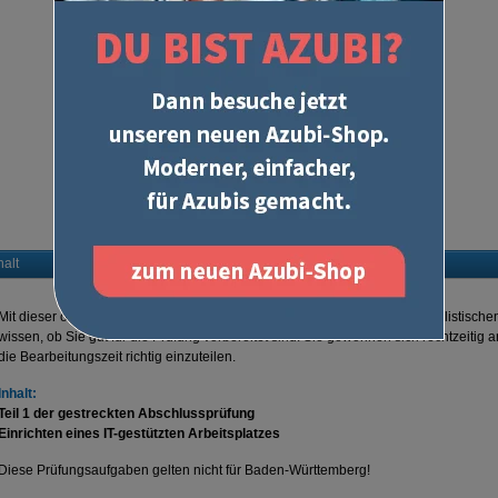
halt
Mit dieser originalen IHK-Abschlussprüfung erhalten Sie schnell einen realistisch
wissen, ob Sie gut für die Prüfung vorbereitet sind. Sie gewöhnen sich rechtzeitig 
die Bearbeitungszeit richtig einzuteilen.
Inhalt:
Teil 1 der gestreckten Abschlussprüfung
Einrichten eines IT-gestützten Arbeitsplatzes
Diese Prüfungsaufgaben gelten nicht für Baden-Württemberg!