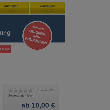
Anmelden
Warenkorb
Zuletzt hinzugefügt
ndenlogin
Ihr Warenkorb ist leer
fung
ort vergessen?
Sie sind Neukunde?
Best.-Nr. 7451
Bewertungen lesen
ab 10,00 €