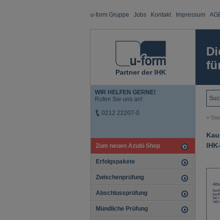
u-form Gruppe
Jobs
Kontakt
Impressum
AG
Di
fü
Partner der IHK
WIR HELFEN GERNE!
Rufen Sie uns an!
0212 22207-0
»
Star
Kau
IHK
Zum neuen Azubi-Shop
Erfolgspakete
Zwischenprüfung
Abschlussprüfung
Mündliche Prüfung