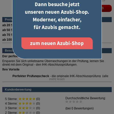
Preise (pro Stück und Sorte)
ab 20 Stück
12,15 €
ab 50 Stück
10,80 €
ab 70 Stück
10,13 €
ab 100 Stück
9,45 €
Beschreibung
Der perfekte Prüfungscheck!
Ersparen Sie sich unliebsame Überraschungen in der Prüfung, lernen Sie
direkt mit dem Original - den IHK-Abschlussprüfungen.
Ihre Vorteile
Perfekter Prüfungscheck
- die originale IHK-Abschlussprüfung (alle
mehr lesen
Fächer)
Schnell ausgewertet
- mit Musterlösung für das Fach
Wirtschafts- und
Sozialkunde
Kundenbewertung
Praktisch
- auch im
Abonnement
lieferbar
Mit diesen originalen IHK-Abschlussprüfungen erhalten Sie schnell einen
realistischen Überblick über Ihren Lernstand und wissen, ob Sie gut für die
Prüfung vorbereitet sind oder wo es noch hakt. Sie gewöhnen sich rechtzeitig
an die Art der Fragestellungen und lernen, Ihre Bearbeitungszeit richtig