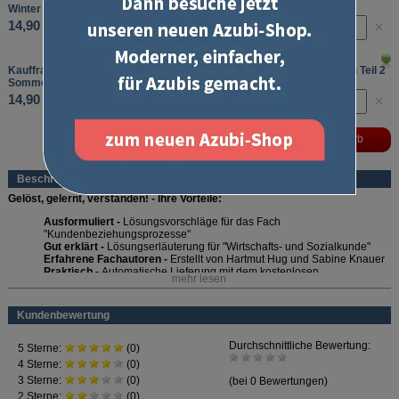
Winter 2025/2026
14,90 €
Kauffrau/-mann für Büromanagement Lösungserl. Abschlussprüfung Teil 2
Sommer 2026
14,90 €
Beschreibung
Gelöst, gelernt, verstanden! - Ihre Vorteile:
Ausformuliert -
Lösungsvorschläge für das Fach
"Kundenbeziehungsprozesse"
Gut erklärt -
Lösungserläuterung für "Wirtschafts- und Sozialkunde"
Erfahrene Fachautoren -
Erstellt von Hartmut Hug und Sabine Knauer
Praktisch -
Automatische Lieferung mit dem kostenlosen
mehr lesen
Prüfungsservice
Kundenbewertung
Perfekt ergänzt:
Die Prüfungsaufgaben sind aus Urheberrechtsgründen nicht in den
Lösungserläuterungen abgedruckt. Zur
Original IHK-Abschlussprüfung
.
Einfach wissen, wie es geht!
Dank der ausformulierten Lösungsvorschläge für das Prüfungsfach