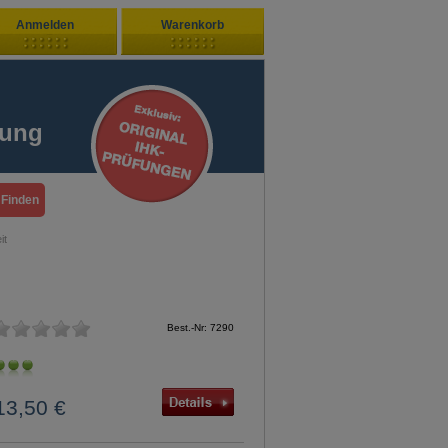
Anmelden
Warenkorb
Zuletzt hinzugefügt
ndenlogin
Ihr Warenkorb ist leer
fung
ort vergessen?
Sie sind Neukunde?
it
Best.-Nr: 7290
13,50 €