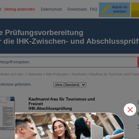
B
Vertrag widerrufen
Datenschutz
Downloads
FAQ
Ku
e Prüfungsvorbereitung
r die IHK-Zwischen- und Abschlussprü
Passw
finden sich hier: »
Startseite
»
IHK-Prüfungen
»
Kaufmann / Kauffrau für Tourimus und Freize
gebnisse gefunden.
Kaufmann/-frau für Tourismus und
Freizeit
×
IHK-Abschlussprüfung