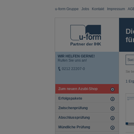
u-form Gruppe
Jobs
Kontakt
Impressum
AG
Di
fü
Partner der IHK
WIR HELFEN GERNE!
Rufen Sie uns an!
0212 22207-0
Sie be
1 Er
Zum neuen Azubi-Shop
Erfolgspakete
Zwischenprüfung
Abschlussprüfung
Mündliche Prüfung