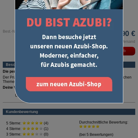
Best.-Nr. 1340
3,90 €
inkl. MwSt. und zzgl. Versand
Beschreibung
Die perfekte Checkliste!
Der Prüfungskatalog zur IHK-Zwischenprüfung informiert über alle möglichen
Themengebiete und Inhalte der Zwischenprüfung.
Deine Vorteile:
Überblick über alle Prüfungsthemen der Zwischenprüfung
mehr lesen
Herausgegeben von den Prüfungsstellen der IHK und damit verbindlich
für die Zwischenprüfung
Die perfekte Checkliste für eine umfassende Prüfungsvorbereitung
Kundenbewertung
Enthält
keine Aufgabenstellungen
Wer sicher und gut vorbereitet in die Prüfung gehen will, kommt am
Prüfungskatalog zur Zwischenprüfung nicht vorbei. Von den Prüfungsstellen
der IHK herausgegeben, informiert er über alle Themen, die Inhalt der Prüfung