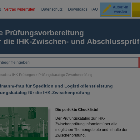
B
Vertrag widerrufen
Datenschutz
Downloads
FAQ
Ku
e Prüfungsvorbereitung
r die IHK-Zwischen- und Abschlussprü
Passw
tseite
»
IHK-Prüfungen
»
Prüfungskataloge Zwischenprüfung
mann/-frau für Spedition und Logistikdienstleistung
fungskatalog für die IHK-Zwischenprüfung
Die perfekte Checkliste!
Der Prüfungskatalog zur IHK-
Zwischenprüfung informiert über alle
möglichen Themengebiete und Inhalte der
Zwischenprüfung.