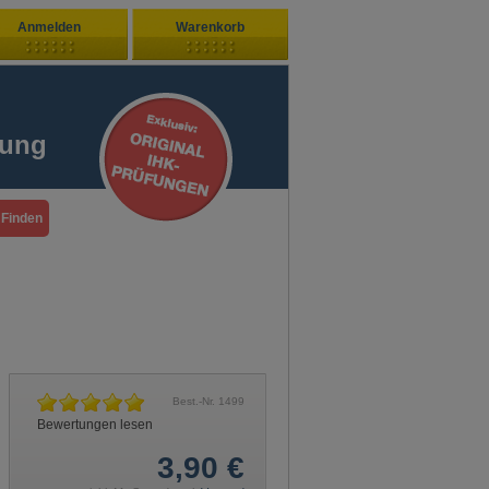
Anmelden
Warenkorb
Zuletzt hinzugefügt
ndenlogin
Ihr Warenkorb ist leer
fung
ort vergessen?
Sie sind Neukunde?
Best.-Nr.
1499
Bewertungen lesen
3,90
€