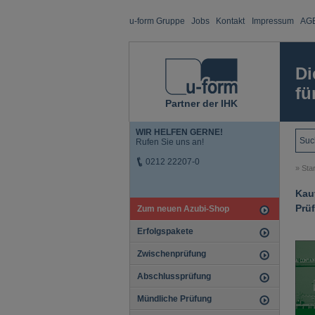
u-form Gruppe
Jobs
Kontakt
Impressum
AG
Di
fü
Partner der IHK
WIR HELFEN GERNE!
Rufen Sie uns an!
0212 22207-0
»
Star
Kauf
Prü
Zum neuen Azubi-Shop
Erfolgspakete
Zwischenprüfung
Abschlussprüfung
Mündliche Prüfung