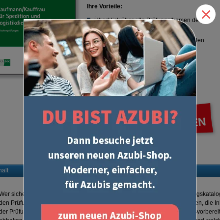
Ihre Vorteile:
×
Überblick über alle Prüfungsthemen der
Zwischenprüfung
Herausgegeben von den Prüfungsstellen
der IHK und damit verbindlich für die
Zwischenprüfung
Die perfekte Checkliste für eine
umfassende Prüfungsvorbereitung
Enthält
keine Aufgabenstellungen
halt
Wer sicher und gut vorbereitet in die Prüfung gehen will, kommt am Prüfungskatalo
den Prüfungsstellen der IHK herausgegeben, informiert er über alle Themen, die Inh
der Prüfungskatalog die perfekte Checkliste für eine umfassende Prüfungsvorbereit