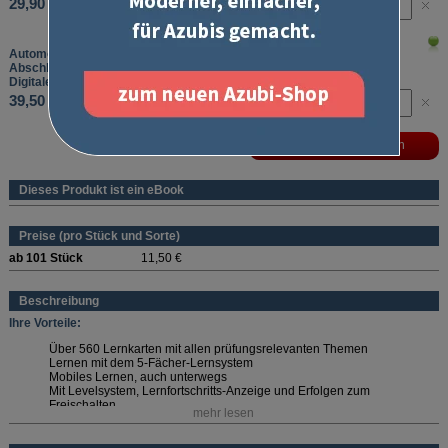
29,90 €
Automobilkaufmann / Automobilkauffrau
Abschlussprüfung Teil 1 und Teil 2
Digitale Lernkarten - Laufzeit: 12 Monate
39,50 €
Dieses Produkt ist ein eBook
Preise (pro Stück und Sorte)
ab 101 Stück
11,50 €
Beschreibung
Ihre Vorteile:
Über 560 Lernkarten mit allen prüfungsrelevanten Themen
Lernen mit dem 5-Fächer-Lernsystem
Mobiles Lernen, auch unterwegs
Mit Levelsystem, Lernfortschritts-Anzeige und Erfolgen zum
Freischalten
mehr lesen
Wählen Sie die passende Laufzeit aus!