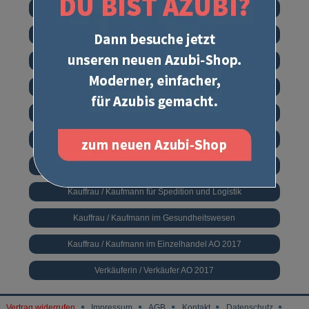
Fachkraft für Schutz und Sicherheit
Fachkraft für Lagerlogistik
Fachlagerist / Fachlageristin
Immobilienkauffrau / Immobilienkaufmann
Industriekauffrau / Industriekaufmann
Kauffrau / Kaufmann für Büromanagement Teil II
Kauffrau / Kaufmann für Marketingkommunikation
Kauffrau / Kaufmann für Spedition und Logistik
Kauffrau / Kaufmann im Gesundheitswesen
Kauffrau / Kaufmann im Einzelhandel AO 2017
Verkäuferin / Verkäufer AO 2017
Vertrag widerrufen
Impressum
AGB
Kontakt
Datenschutz