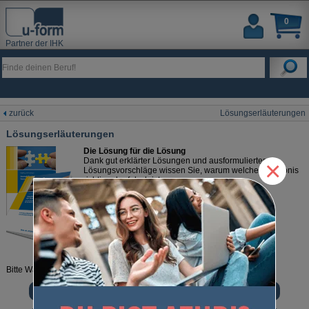
0
Partner der IHK
zurück
Lösungserläuterungen
Lösungserläuterungen
Die Lösung für die Lösung
×
Dank gut erklärter Lösungen und ausformulierter
Lösungsvorschläge wissen Sie, warum welches Ergebnis
richtig oder falsch ist.
Bitte Wählen Sie:
Automobilkaufmann / Automobilkauffrau AO 2017