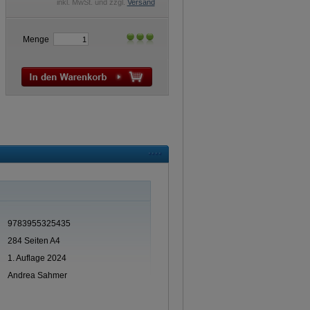
inkl. MwSt. und zzgl.
Versand
Menge
9783955325435
284 Seiten A4
1. Auflage 2024
Andrea Sahmer