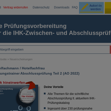
B
Vertrag widerrufen
Datenschutz
Downloads
FAQ
Ku
e Prüfungsvorbereitung
r die IHK-Zwischen- und Abschlussprü
Passw
tseite
»
Neuerscheinungen
elfachmann / Hotelfachfrau
ungstrainer Abschlussprüfung Teil 2 (AO 2022)
Deine Vorteile
Alle Themen für die schriftliche
Abschlussprüfung lt. aktuellem IHK-
Prüfungskatalog
Ingesamt über 230 prüfungsnahe