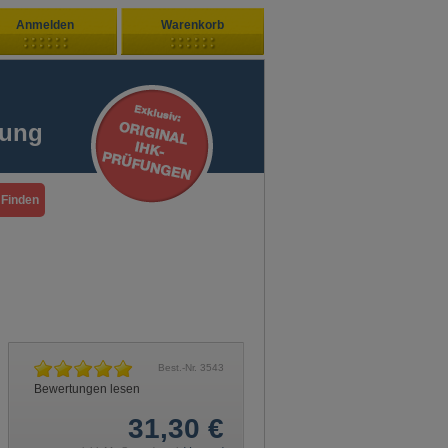
Anmelden
Warenkorb
Zuletzt hinzugefügt
ndenlogin
Ihr Warenkorb ist leer
fung
ort vergessen?
Sie sind Neukunde?
Best.-Nr.
3543
Bewertungen lesen
31,30
€