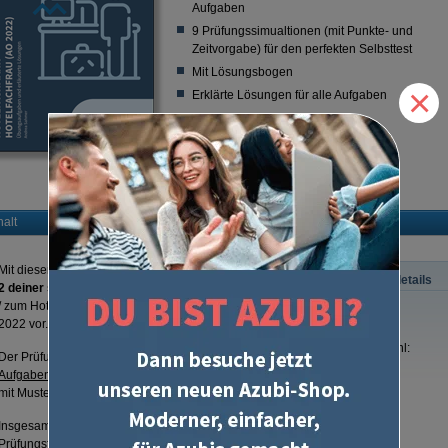
Aufgaben
9 Prüfungssimualtionen (mit Punkte- und
Zeitvorgabe) für den perfekten Selbsttest
Mit Lösungsbogen
×
Erklärte Lösungen für alle Aufgaben
Lieber digital lernen?
Zum Prüfungstraining für Tablet und PC
(
Best.-Nr. CA3543
)
halt
Mit diesem Prüfungstrainer bereitest du dich optimal auf
Teil
Produktdetails
2 deiner schriftlichen Abschlussprüfung
zur Hotelfachfrau
/ zum Hotelfachmann nach neuer Ausbildungsordnung (AO)
ISBN:
2022 vor.
Seitenzahl:
Der Prüfungstrainer besteht aus zwei Büchern: Einem
Auflage:
Aufgabenteil
mit über
230 Aufgaben
und einem
Lösungsteil
mit Musterlösungen und Erklärungen für jede Aufgabe.
Autor:
Insgesamt gibt es
9 Prüfungssimulationen
zu allen drei
Prüfungsfächern: