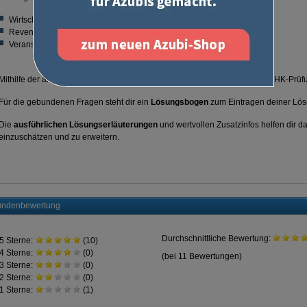
Wirtschafts- und Sozialkunde
Revenue-Management, Marketing und Verkauf
Veranstaltungen und Food-and-Beverage-Management
Mithilfe der angegebenen
Zeit- und Punktevorgabe
wie in der originalen IHK-Prüfu
Für die gebundenen Fragen steht dir ein
Lösungsbogen
zum Eintragen deiner Lös
Die
ausführlichen Lösungserläuterungen
und wertvollen Zusatzinfos helfen dir 
einzuschätzen und zu erweitern.
ndenbewertung