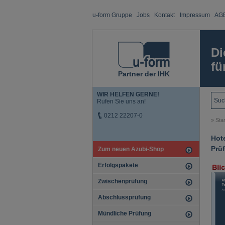
u-form Gruppe
Jobs
Kontakt
Impressum
AG
Di
fü
Partner der IHK
WIR HELFEN GERNE!
Rufen Sie uns an!
0212 22207-0
»
Star
Hot
Prüf
Zum neuen Azubi-Shop
Erfolgspakete
Zwischenprüfung
Abschlussprüfung
Mündliche Prüfung