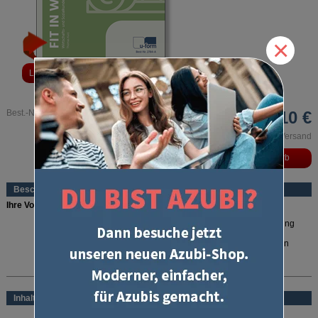
×
Leseprobe
für kaufmännische Berufe"
alt="Wirtschafts- und Sozialkunde
Prüfungstrainer "Fit in WiSo"
für kaufmännische Berufe">
Best.-Nr. 2784
36,10 €
inkl. MwSt. und zzgl. Versand
Beschreibung
Ihre Vorteile:
Prüfungsnahe Fragestellungen -
Aufgaben sind wie in der Prüfung
aufgebaut
Gut erläuterte Lösungen
- Mit Zusatzinformationen zum besseren
Verstehen
Nichts vergessen
- Mehr als 200 Aufgaben zu allen
mehr lesen
prüfungsrelevanten WiSo-Themen
Immer aktuell
- Jedes Jahr an gesetzliche Änderungen angepasst
Inhalt
Lieber digital lernen?