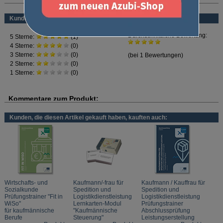
Luftverkehr
Seeschifffahrt
Kundenbewertung
Zoll und Außenhandel
Dieser Prüfungstrainer bietet dir das perfekte Trainingsprogramm zur
Vorbereitung auf die schriftliche Abschlussprüfung im Prüfungsfach
"Kaufmännische Steuerung und Kontrolle".
Dieses Prüfungsfach ist für
alle
Prüflinge relevant, unabhängig von den
gewählten Verkehrsträgern.
Wie in der Prüfung müssen
handlungsorientierte und praxisnahe Aufgaben
innerhalb eines Musterunternehmens gelöst werden - häufig unter
Berücksichtigung unterschiedlicher Belege.
Im Lösungsteil findest du die ausführlich erklärten Lösungen.
Inhalt:
Kunden, die diesen Artikel gekauft haben, kauften auch:
Prozessorientierte Leistungserstellung in Spedition und Logistik
Sammelgut- und Systemverkehre
Logistische Dienstleistungen
Kosten- und Leistungsrechnung
Controlling
Wirtschafts- und
Kaufmann/-frau für
Kaufmann / Kauffrau für
Sozialkunde
Spedition und
Spedition und
Prüfungstrainer "Fit in
Logistikdienstleistung
Logistikdienstleistung
WiSo"
Lernkarten-Modul
Prüfungstrainer
für kaufmännische
"Kaufmännische
Abschlussprüfung
Berufe
Steuerung"
Leistungserstellung