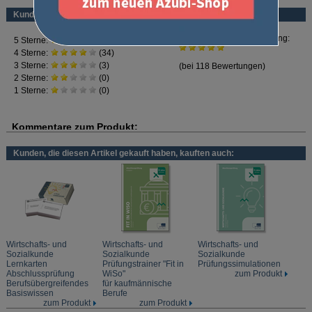
dargestellt. So haben Sie alles auf einen Blick, was Sie an Wissen für die
Kundenbewertung
Prüfung brauchen.
Inhalt:
Grundlagen des Wirtschaftens
Rechtliche Rahmenbedingungen des Wirtschaftens
Menschliche Arbeit im Betrieb
Finanzwirtschaftliche Rahmenbedingungen der Betriebe
Markt und Preis
Wirtschaftsordnung und Wirtschaftspolitik
Kunden, die diesen Artikel gekauft haben, kauften auch:
Wirtschafts- und
Wirtschafts- und
Wirtschafts- und
Sozialkunde
Sozialkunde
Sozialkunde
Lernkarten
Prüfungstrainer "Fit in
Prüfungssimulationen
Abschlussprüfung
WiSo"
zum Produkt
Berufsübergreifendes
für kaufmännische
Basiswissen
Berufe
zum Produkt
zum Produkt