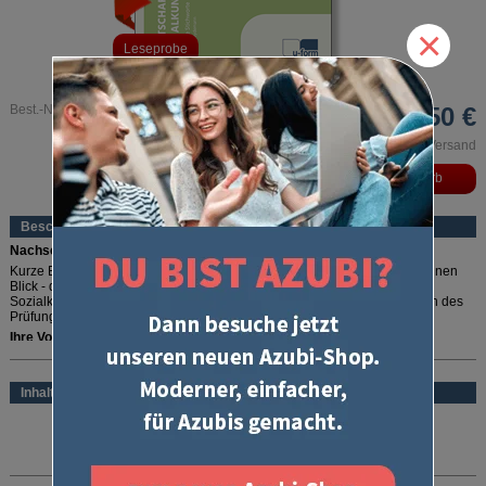
×
Leseprobe
Best.-Nr. 72
20,50 €
inkl. MwSt. und zzgl. Versand
Beschreibung
Nachschlagen, wiederholen, verstehen!
Kurze Erklärungen, übersichtliche Schaubilder und das Wichtigste auf einen
Blick - das bieten Ihnen die "Erläuterten Stichworte Wirtschafts- und
Sozialkunde". Zum schnellen Nachschlagen, Wiederholen oder Vertiefen des
Prüfungsstoffs.
Ihre Vorteile:
mehr lesen
Auf einen Blick -
alle wichtigen Themen der Wirtschafts- und
Sozialkunde in einem Buch
Inhalt
Alles verstehen -
übersichtliche Darstellung und gute Erklärung auch
der schwierigen Themengebiete
ISBN:
9783882340723
Seitenzahl:
176 Seiten A4
Die Erläuterten Stichworte sind kein Prüfungstrainer aber auch kein trockenes
Auflage:
29. Auflage 2026
Lehrbuch. Alle wichtigen Themen der Wirtschafts- und Sozialkunde werden in
übersichtlichen Schaubildern oder einfach zu lernenden Stichwörtern