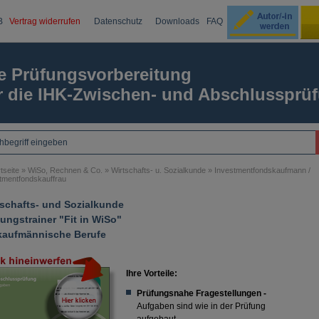
B
Vertrag widerrufen
Datenschutz
Downloads
FAQ
Ku
e Prüfungsvorbereitung
r die IHK-Zwischen- und Abschlussprü
Passw
tseite
»
WiSo, Rechnen & Co.
»
Wirtschafts- u. Sozialkunde
»
Investmentfondskaufmann /
tmentfondskauffrau
tschafts- und Sozialkunde
ungstrainer "Fit in WiSo"
 kaufmännische Berufe
Ihre Vorteile:
Prüfungsnahe Fragestellungen -
Aufgaben sind wie in der Prüfung