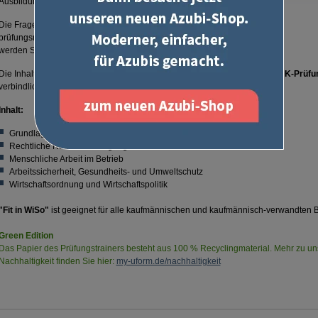
Auflage:
Ausbildung.
Autor:
Die Fragestellungen sind aktuell, prüfungsnah und
prüfungsrelevant. Alle Antworten - ob richtig oder falsch -
werden Schritt für Schritt erklärt.
Die Inhalte dieses Prüfungstrainers "Fit in WiSo" orientieren sich an den
IHK-Prüfu
verbindlich sind.
Inhalt:
Grundlagen des Wirtschaftens
Rechtliche Rahmenbedingungen des Wirtschaftens
Menschliche Arbeit im Betrieb
Arbeitssicherheit, Gesundheits- und Umweltschutz
Wirtschaftsordnung und Wirtschaftspolitik
"Fit in WiSo"
ist geeignet für alle kaufmännischen und kaufmännisch-verwandten B
Green Edition
Das Papier des Prüfungstrainers besteht aus 100 % Recyclingmaterial. Mehr zu 
Nachhaltigkeit finden Sie hier:
my-uform.de/nachhaltigkeit