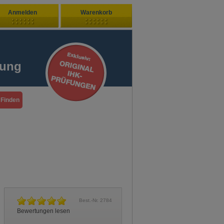
Anmelden
Warenkorb
Zuletzt hinzugefügt
ndenlogin
Ihr Warenkorb ist leer
fung
ort vergessen?
Sie sind Neukunde?
Best.-Nr.
2784
Bewertungen lesen