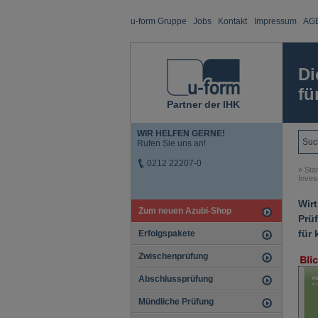
u-form Gruppe
Jobs
Kontakt
Impressum
AG
Di
fü
Partner der IHK
WIR HELFEN GERNE!
Rufen Sie uns an!
0212 22207-0
»
Star
Inves
Wir
Zum neuen Azubi-Shop
Prüf
für
Erfolgspakete
Zwischenprüfung
Abschlussprüfung
Mündliche Prüfung