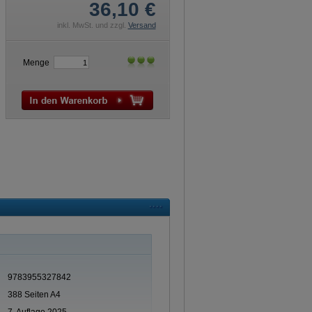
36,10
€
inkl. MwSt. und zzgl.
Versand
Menge
9783955327842
388 Seiten A4