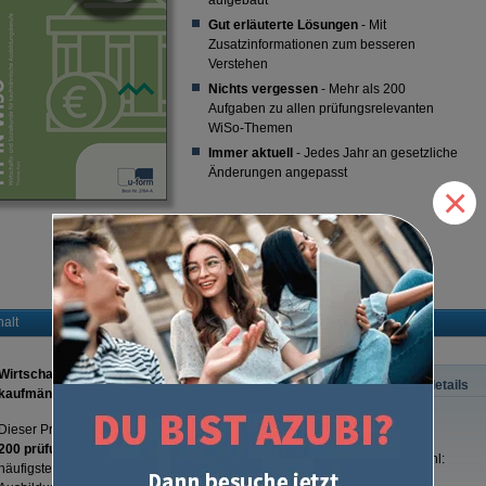
aufgebaut
Gut erläuterte Lösungen
- Mit
Zusatzinformationen zum besseren
Verstehen
Nichts vergessen
- Mehr als 200
Aufgaben zu allen prüfungsrelevanten
WiSo-Themen
Immer aktuell
- Jedes Jahr an gesetzliche
Änderungen angepasst
×
Lieber digital lernen?
Zum Prüfungstraining für Tablet und PC
(
Best.-Nr. CA2784
)
halt
Wirtschafts- und Sozialkunde für
Produktdetails
kaufmännische Auszubildende
Dieser Prüfungstrainer "Fit in WiSo" bietet
über
ISBN:
200 prüfungsnahe Aufgaben
zu den wichtigsten und
Seitenzahl:
häufigsten WiSo-Themen in der kaufmännischen