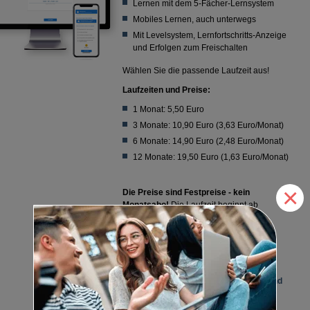
Lernen mit dem 5-Fächer-Lernsystem
Mobiles Lernen, auch unterwegs
Mit Levelsystem, Lernfortschritts-Anzeige
und Erfolgen zum Freischalten
Wählen Sie die passende Laufzeit aus!
Laufzeiten und Preise:
1 Monat: 5,50 Euro
3 Monate: 10,90 Euro (3,63 Euro/Monat)
6 Monate: 14,90 Euro (2,48 Euro/Monat)
12 Monate: 19,50 Euro (1,63 Euro/Monat)
×
Die Preise sind Festpreise - kein
Monatsabo!
Die Laufzeit beginnt ab
Aktivierung der Lizenz.
Lieber mit Papier lernen?
Zu den Papierlernkarten (
Best.-Nr. 786
)
Sie sind Lehrer/-in oder Ausbilder/-in und
benötigen mehr als eine Lizenz?
Dann schreiben Sie uns eine E-Mail an