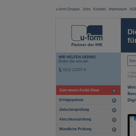
u-form Gruppe
Jobs
Kontakt
Impressum
AG
Di
fü
Partner der IHK
WIR HELFEN GERNE!
Rufen Sie uns an!
0212 22207-0
»
Star
Digita
Wir
Zum neuen Azubi-Shop
Ber
Digi
Erfolgspakete
Zwischenprüfung
Abschlussprüfung
Mündliche Prüfung