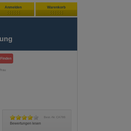
Anmelden
Warenkorb
Zuletzt hinzugefügt
ndenlogin
Ihr Warenkorb ist leer
fung
ort vergessen?
Sie sind Neukunde?
frau
Best.-Nr. CA786
Bewertungen lesen