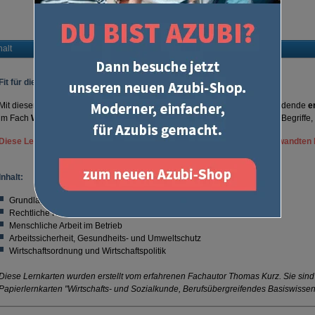
­uform@u-form.de
halt
Fit für die Prüfung!
Mit diesen über
330 digitalen Lernkarten
haben sich schon viele Auszubildende
e
im Fach
Wirtschafts- und Sozialkunde
vorbereitet. Sie enthalten wichtige Begriffe
Diese Lernkarten sind für alle kaufmännischen und kaufmännisch-verwandten 
Inhalt:
Grundlagen des Wirtschaftens
Rechtliche Rahmenbedingungen des Wirtschaftens
Menschliche Arbeit im Betrieb
Arbeitssicherheit, Gesundheits- und Umweltschutz
Wirtschaftsordnung und Wirtschaftspolitik
Diese Lernkarten wurden erstellt vom erfahrenen Fachautor Thomas Kurz. Sie sind
Papierlernkarten "Wirtschafts- und Sozialkunde, Berufsübergreifendes Basiswissen