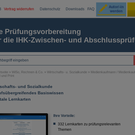
B
Vertrag widerrufen
Datenschutz
Downloads
FAQ
Ku
e Prüfungsvorbereitung
r die IHK-Zwischen- und Abschlussprü
Passw
tseite
»
WiSo, Rechnen & Co.
»
Wirtschafts- u. Sozialkunde
»
Medienkaufmann / Medienkauf
l und Print
tschafts- und Sozialkunde
ufsübergreifendes Basiswissen
tale Lernkarten
Ihre Vorteile:
332 Lernkarten zu prüfungsrelevanten
Themen