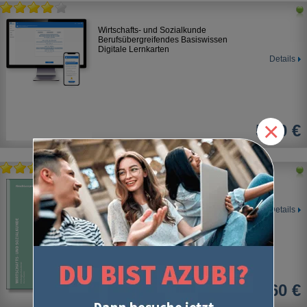
Wirtschafts- und Sozialkunde
Berufsübergreifendes Basiswissen
Digitale Lernkarten
Details
×
5,50 €
Wirtschafts- und Sozialkunde
Prüfungssimulationen
Details
12,60 €