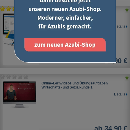
Wirtschafts- und Sozialkunde
Prüfungssimulation Abschlussprüfung
Details
14,90 €
Online-Lernvideos und Übungsaufgaben
Wirtschafts- und Sozialkunde 1
Details
ab 34,90 €