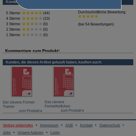
mathematische Formeln umstellen
Kundenbewertung
Flächenberechnung
Körperberechnung
Dreisatz
Prozentrechnen
Zinsrechnen
Kunden, die diesen Artikel gekauft haben, kauften auch:
Das clevere
Der clevere Formel-
Formelheftchen
Trainer
zum Produkt
zum Produkt
Vertrag widerrufen
Impressum
AGB
Kontakt
Datenschutz
Jobs
Unsere Autoren
Login