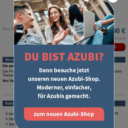
Best.-Nr. 1330
3,90 €
inkl. MwSt. und zzgl. Versand
Beschreibung
Die perfekte Checkliste!
Der Prüfungskatalog zur IHK-Zwischenprüfung informiert über alle möglichen
Themengebiete und Inhalte der Zwischenprüfung.
Ihre Vorteile:
Überblick über alle Prüfungsthemen der Zwischenprüfung
mehr lesen
Herausgegeben von den Prüfungsstellen der IHK und damit verbindlich
für die Zwischenprüfung
Die perfekte Checkliste für eine umfassende Prüfungsvorbereitung
Kundenbewertung
Enthält
keine Aufgabenstellungen