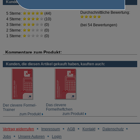
mathematische Formeln umstellen
Kundenbewertung
Flächenberechnung
Körperberechnung
Dreisatz
Prozentrechnen
Zinsrechnen
Kunden, die diesen Artikel gekauft haben, kauften auch:
Das clevere
Der clevere Formel-
Formelheftchen
Trainer
zum Produkt
zum Produkt
Vertrag widerrufen
Impressum
AGB
Kontakt
Datenschutz
Jobs
Unsere Autoren
Login