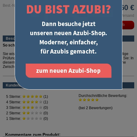
Best.-Nr. 452ZP
28,60 €
inkl. MwSt. und zzgl. Versand
Beschreibung
So schlau kann sparen sein!
Sie wissen worauf es ankommt, lernen gezielt und investieren in die richtige
Prüfungsvorbereitung. Dann haben wir hier die passende Sammlung für Sie: In
diesem Paket steckt das wichtigste Grundlagenwissen für Ihre erfolgreiche
Zwischenprüfungsvorbereitung.
mehr lesen
Ihre Vorteile:
Kundenbewertung
Perfekt gepackt
- mit den Lernkarten "Kaufmännisches Basiswissen"
und einer originalen IHK-Zwischenprüfung
Clever gespart
- Versandkosten innerhalb Deutschlands inklusive
Exklusiv dazu
- "Wiso to go"
Mit diesem Paket schaffen Sie eine optimale Basis für Ihre
Zwischenprüfungsvorbereitung:
Mit den
Lernkarten "Kaufmännisches Basiswissen"
fragen Sie schnell und
gezielt die wichtigsten kaufmännischen Grundbegriffe und Zusammenhänge
ab. Die
originale IHK-Zwischenprüfung
bietet Ihnen die ultimative