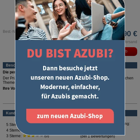
Best.-Nr. 1439
3,90 €
inkl. MwSt. und zzgl. Versand
Beschreibung
Die perfekte Checkliste!
Der Prüfungskatalog zur IHK-Zwischenprüfung informiert über alle möglichen
Themengebiete und Inhalte der Zwischenprüfung.
Ihre Vorteile:
Überblick über alle Prüfungsthemen der Zwischenprüfung
mehr lesen
Herausgegeben von den Prüfungsstellen der IHK und damit verbindlich
für die Zwischenprüfung
Die perfekte Checkliste für eine umfassende Prüfungsvorbereitung
Kundenbewertung
Enthält
keine Aufgabenstellungen