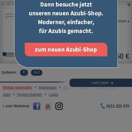
Fachlagerist/Fachlageristin
IHK-Abschlussprüfung
Details
13,50 €
€
A-Z
Sortieren:
nach oben
Vertrag widerrufen
Impressum
AGB
Kontakt
Datenschutz
Jobs
Unsere Autoren
Login
» zum Webshop
0212 222 070