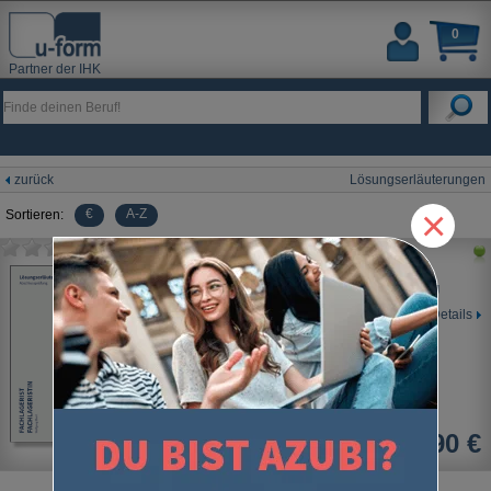
0
Partner der IHK
zurück
Lösungserläuterungen
×
€
A-Z
Sortieren:
Fachlagerist/Fachlageristin
Lösungserläuterungen zur Abschlussprüfung
Details
14,90 €