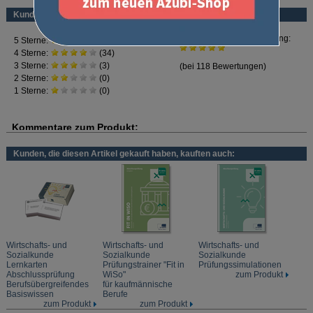
dargestellt. So haben Sie alles auf einen Blick, was Sie an Wissen für die
Kundenbewertung
Prüfung brauchen.
Inhalt:
Grundlagen des Wirtschaftens
Rechtliche Rahmenbedingungen des Wirtschaftens
Menschliche Arbeit im Betrieb
Finanzwirtschaftliche Rahmenbedingungen der Betriebe
Markt und Preis
Wirtschaftsordnung und Wirtschaftspolitik
Kunden, die diesen Artikel gekauft haben, kauften auch:
Wirtschafts- und
Wirtschafts- und
Wirtschafts- und
Sozialkunde
Sozialkunde
Sozialkunde
Lernkarten
Prüfungstrainer "Fit in
Prüfungssimulationen
Abschlussprüfung
WiSo"
zum Produkt
Berufsübergreifendes
für kaufmännische
Basiswissen
Berufe
zum Produkt
zum Produkt