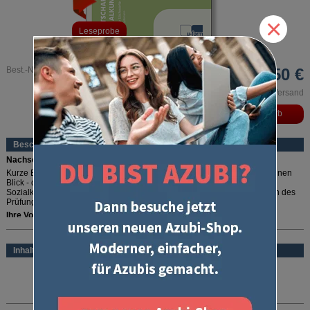
×
Leseprobe
Best.-Nr. 72
20,50 €
inkl. MwSt. und zzgl. Versand
Beschreibung
Nachschlagen, wiederholen, verstehen!
Kurze Erklärungen, übersichtliche Schaubilder und das Wichtigste auf einen
Blick - das bieten Ihnen die "Erläuterten Stichworte Wirtschafts- und
Sozialkunde". Zum schnellen Nachschlagen, Wiederholen oder Vertiefen des
Prüfungsstoffs.
Ihre Vorteile:
mehr lesen
Auf einen Blick -
alle wichtigen Themen der Wirtschafts- und
Sozialkunde in einem Buch
Inhalt
Alles verstehen -
übersichtliche Darstellung und gute Erklärung auch
der schwierigen Themengebiete
ISBN:
9783882340723
Seitenzahl:
176 Seiten A4
Die Erläuterten Stichworte sind kein Prüfungstrainer aber auch kein trockenes
Auflage:
29. Auflage 2026
Lehrbuch. Alle wichtigen Themen der Wirtschafts- und Sozialkunde werden in
übersichtlichen Schaubildern oder einfach zu lernenden Stichwörtern